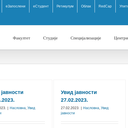
eЗапослени
еСтудент
Ретикулум
Облак
RedCap
Упит
Факултет
Студије
Специјализације
Центри
 јавности
Увид јавности
.2023.
27.02.2023.
023.
|
Насловна
,
Увид
27.02.2023.
|
Насловна
,
Увид
и
јавности