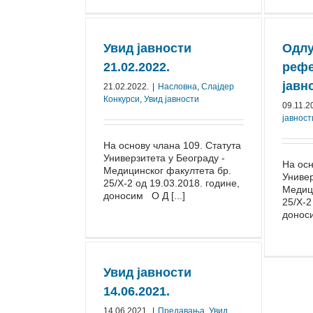
Увид јавности
Одлу
21.02.2022.
рефе
јавн
21.02.2022.
|
Насловна
,
Слајдер
Конкурси
,
Увид јавности
09.11.2
јавност
На основу члана 109. Статута
Универзитета у Београду -
На осн
Медицинског факултета бр.
Универ
25/Х-2 од 19.03.2018. године,
Медици
доносим О Д [...]
25/Х-2
доноси
Увид јавности
14.06.2021.
14.06.2021.
|
Предавања
,
Увид