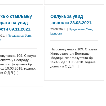
ка о стављању
Одлука за увид
рата на увид
јавности 23.08.2021.
ости 09.11.2021.
23.08.2021.
|
Предавања
,
Увид
јавности
021.
|
Предавања
,
Увид
и
На основу члана 109. Статута
Универзитета у Београду -
ову члана 109. Статута
Медицинског факултета бр.
зитета у Београду -
25/Х-2 од 19.03.2018. године,
нског факултета бр.
доносим О Д Л [...]
 од 19.03.2018. године,
м О Д Л [...]