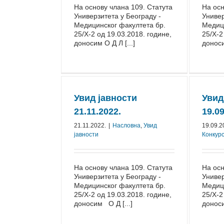
На основу члана 109. Статута
На осн
Универзитета у Београду -
Универ
Медицинског факултета бр.
Медици
25/Х-2 од 19.03.2018. године,
25/Х-2
доносим О Д Л [...]
доноси
Увид јавности
Увид
21.11.2022.
19.09
21.11.2022.
|
Насловна
,
Увид
19.09.2
јавности
Конкур
На основу члана 109. Статута
На осн
Универзитета у Београду -
Универ
Медицинског факултета бр.
Медици
25/Х-2 од 19.03.2018. године,
25/Х-2
доносим О Д [...]
доноси