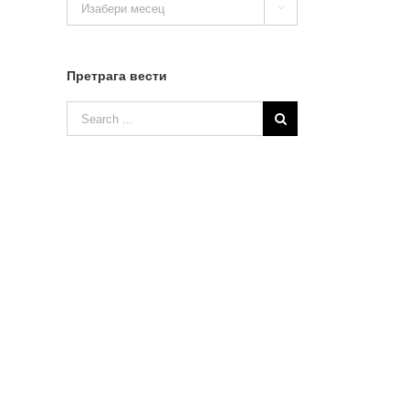

вести
Претрага вести