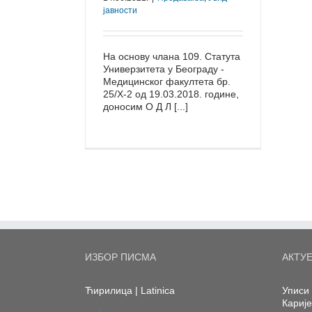
јавности
На основу члана 109. Статута
Универзитета у Београду -
Медицинског факултета бр.
25/Х-2 од 19.03.2018. године,
доносим О Д Л [...]
ИЗБОР ПИСМА
АКТУ
Ћирилица
|
Latinica
Уписи 
Кариј