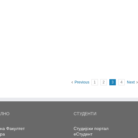
Previous
1
2
3
4
Next
ЕЛНО
СТУДЕНТИ
на Факултет
Студијски портал
ера
еСтудент