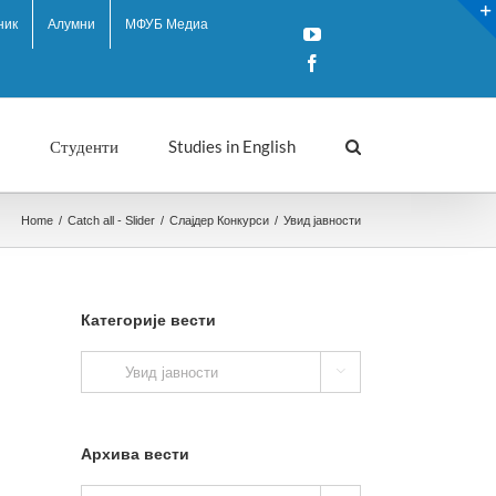
ник
Алумни
МФУБ Медиа
YouTube
Facebook
Студенти
Studies in English
Home
/
Catch all - Slider
/
Слајдер Конкурси
/
Увид јавности
Категорије вести
Категорије

вести
Архива вести
Архива