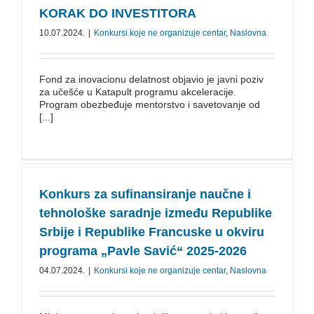
KORAK DO INVESTITORA
10.07.2024.
|
Konkursi koje ne organizuje centar
,
Naslovna
Fond za inovacionu delatnost objavio je javni poziv
za učešće u Katapult programu akceleracije.
Program obezbeđuje mentorstvo i savetovanje od
[...]
Konkurs za sufinansiranje naučne i
tehnološke saradnje između Republike
Srbije i Republike Francuske u okviru
programa „Pavle Savić“ 2025-2026
04.07.2024.
|
Konkursi koje ne organizuje centar
,
Naslovna