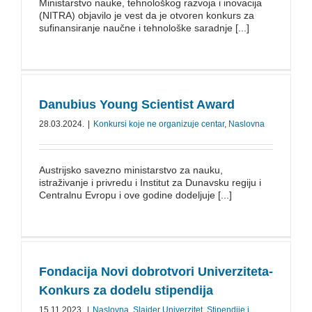
Ministarstvo nauke, tehnološkog razvoja i inovacija
(NITRA) objavilo je vest da je otvoren konkurs za
sufinansiranje naučne i tehnološke saradnje [...]
Danubius Young Scientist Award
28.03.2024.
|
Konkursi koje ne organizuje centar
,
Naslovna
Austrijsko savezno ministarstvo za nauku,
istraživanje i privredu i Institut za Dunavsku regiju i
Centralnu Evropu i ove godine dodeljuje [...]
Fondacija Novi dobrotvori Univerziteta-
Konkurs za dodelu stipendija
15.11.2023.
|
Naslovna
,
Slajder Univerzitet
,
Stipendije i