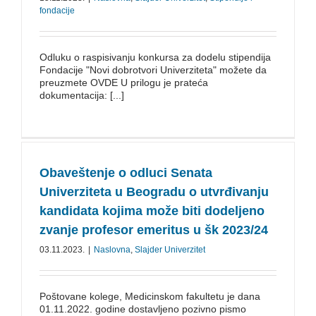
fondacije
Odluku o raspisivanju konkursa za dodelu stipendija
Fondacije "Novi dobrotvori Univerziteta" možete da
preuzmete OVDE U prilogu je prateća
dokumentacija: [...]
Obaveštenje o odluci Senata
Univerziteta u Beogradu o utvrđivanju
kandidata kojima može biti dodeljeno
zvanje profesor emeritus u šk 2023/24
03.11.2023.
|
Naslovna
,
Slajder Univerzitet
Poštovane kolege, Medicinskom fakultetu je dana
01.11.2022. godine dostavljeno pozivno pismo