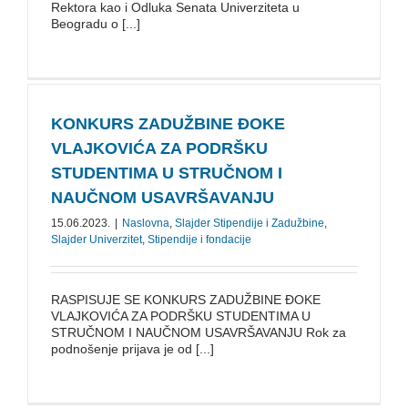
Rektora kao i Odluka Senata Univerziteta u
Beogradu o [...]
KONKURS ZADUŽBINE ĐOKE
VLAJKOVIĆA ZA PODRŠKU
STUDENTIMA U STRUČNOM I
NAUČNOM USAVRŠAVANJU
15.06.2023.
|
Naslovna
,
Slajder Stipendije i Zadužbine
,
Slajder Univerzitet
,
Stipendije i fondacije
RASPISUJE SE KONKURS ZADUŽBINE ĐOKE
VLAJKOVIĆA ZA PODRŠKU STUDENTIMA U
STRUČNOM I NAUČNOM USAVRŠAVANJU Rok za
podnošenje prijava je od [...]