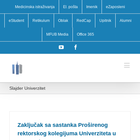
Medicinska istraživanja
El. pošta
Imenik
eZaposleni
eStudent
Retikulum
Oblak
RedCap
Upitnik
Alumni
MFUB Media
Office 365
YouTube
Facebook
Slajder Univerzitet
Zaključak sa sastanka Proširenog
rektorskog kolegijuma Univerziteta u