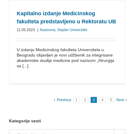
Kapitalno izdanje Medicinskog
fakulteta predstavljeno u Rektoratu UB
11.05.2023.
|
Naslovna
,
Slajder Univerzitet
U izdanju Medicinskog fakulteta Univerziteta u
Beogradu objavljen je novi udžbenik za integrisane
akademske studije medicine pod nazivom „Hirurgija
sa [...]
Previous
1
2
3
4
5
Next
Kategorije vesti
Kategorije