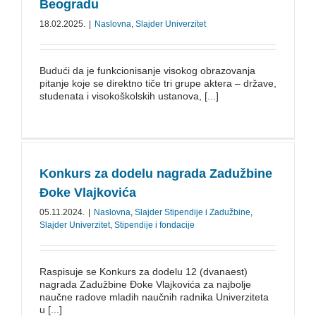
Beogradu
18.02.2025.
|
Naslovna
,
Slajder Univerzitet
Budući da je funkcionisanje visokog obrazovanja
pitanje koje se direktno tiče tri grupe aktera – države,
studenata i visokoškolskih ustanova, [...]
Konkurs za dodelu nagrada Zadužbine
Đoke Vlajkovića
05.11.2024.
|
Naslovna
,
Slajder Stipendije i Zadužbine
,
Slajder Univerzitet
,
Stipendije i fondacije
Raspisuje se Konkurs za dodelu 12 (dvanaest)
nagrada Zadužbine Đoke Vlajkovića za najbolje
naučne radove mladih naučnih radnika Univerziteta
u [...]