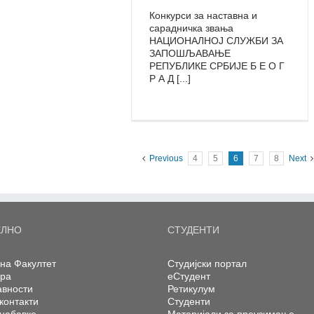
Конкурси за наставна и
сарадничка звања
НАЦИОНАЛНОЈ СЛУЖБИ ЗА
ЗАПОШЉАВАЊЕ
РЕПУБЛИКЕ СРБИЈЕ Б Е О Г
Р А Д [...]
Previous
4
5
6
7
8
Next
ЕЛНО
СТУДЕНТИ
на Факултет
Студијски портал
ера
еСтудент
авности
Ретикулум
контакти
Студенти