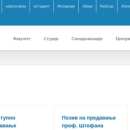
eЗапослени
еСтудент
Ретикулум
Облак
RedCap
Упит
Факултет
Студије
Специјализације
Центри
тупно
Позив на предавање
давање
проф. Штефана