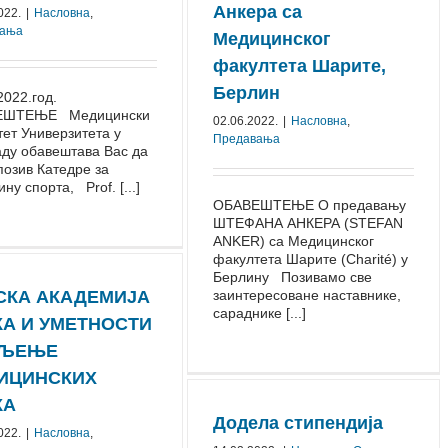
Анкера са
022.
|
Насловна
,
вања
Медицинског
факултета Шарите,
Берлин
2022.гoд.
EШTEЊE Meдицински
02.06.2022.
|
Насловна
,
eт Унивeрзитeтa у
Предавања
aду oбaвeштaвa Вaс дa
пoзив Кaтeдрe зa
ну спoртa, Prof. [...]
ОБАВЕШТЕЊЕ О предавању
ШТЕФАНА АНКЕРА (STEFAN
ANKER) са Медицинског
факултета Шарите (Charité) у
Берлину Позивамо све
СКА АКАДЕМИЈА
заинтересоване наставнике,
сараднике [...]
КА И УМЕТНОСТИ
ЉЕЊЕ
ИЦИНСКИХ
КА
Додела стипендија
022.
|
Насловна
,