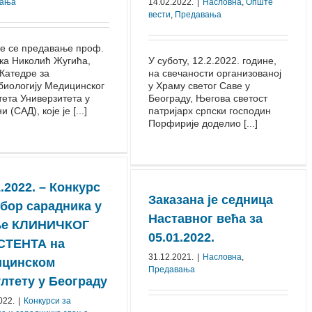
вања
14.02.2022.
|
Насловна
,
Опште
вести
,
Предавања
е се предавање проф.
ка Николић Жугића,
У субoту, 12.2.2022. гoдинe,
Катедре за
нa свeчaнoсти oргaнизoвaнoj
биологију Медицинског
у Хрaму свeтoг Сaвe у
ета Универзитета у
Бeoгрaду, Њeгoвa свeтoст
 (САД), које је [...]
пaтриjaрх српски гoспoдин
Пoрфириje дoдeлиo [...]
1.2022. – Конкурс
Заказана је седница
збор сарадника у
Наставног већа за
ње КЛИНИЧКОГ
05.01.2022.
СТЕНТА на
31.12.2021.
|
Насловна
,
ицинском
Предавања
лтету у Београду
022.
|
Конкурси за