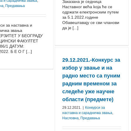
на и сарадничка звања
,
Заказана је седница
на
,
Предавања
Наставног већа koja ће се
одржати електронским путем
за 5.1.2022.године
Обавештавају се сви чланови
си за наставна и
да је [...]
ничка звања
РЗИТЕТ У БЕОГРАДУ
ЦИНСКИ ФАКУЛТЕТ
 86/1 ДАТУМ:
022. Б Е О Г [...]
29.12.2021.-Конкурс за
избор у звање и на
радно место са пуним
радним временом за
следеће уже научне
области (предмете)
29.12.2021.
|
Конкурси за
наставна и сарадничка звања
,
Насловна
,
Предавања