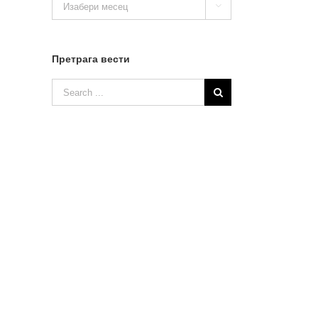

вести
Претрага вести