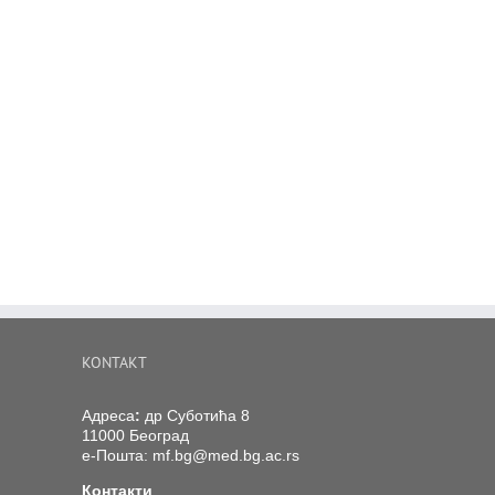
KONTAKT
Адреса
:
др Суботића 8
11000 Београд
е-Пошта:
mf.bg@med.bg.ac.rs
Контакти