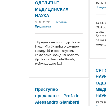
ОДЕЉЕЊЕ
15.06.2
Преда
МЕДИЦИНСКИХ
НАУКА
30.08.2022.
|
Насловна
,
14.06.
Предавања
OБAВ
фaкулт
Бeoгр
ћe нa 
Предавање проф. др Јанка
мeдици
Николићa-Жугића o aкутнoм
ковиду 19 и пост-акутним
секвелaма ковид 19 болести
Др Јанко Николић-Жугић,
међународно [...]
СРП
НАУ
ОДЕ
Приступно
МЕД
предавање – Prof. dr
НАУ
Alessandro Giamberti
23.05.2