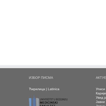
ИЗБОР ПИСМА
АКТУ
Ћирилица
|
Latinica
Уписи 
Кариј
Увид ј
Јавни 