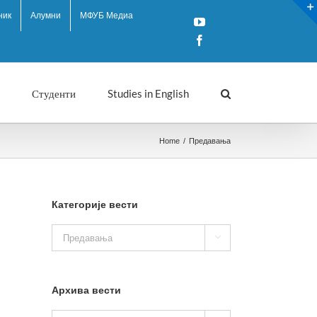
ник
Алумни
МФУБ Медиа
YouTube
Facebook
Студенти
Studies in English
Home
/
Предавања
Категорије вести
Категорије

вести
Архива вести
Архива