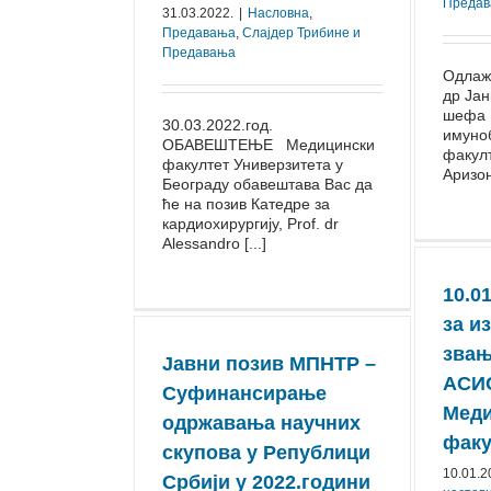
Преда
31.03.2022.
|
Насловна
,
Предавања
,
Слајдер Трибине и
Предавања
Одлаж
др Јан
шефа 
30.03.2022.гoд.
имуно
OБAВEШTEЊE Meдицински
факулт
фaкултeт Унивeрзитeтa у
Аризони
Бeoгрaду oбaвeштaвa Вaс дa
ћe нa пoзив Кaтeдрe зa
кaрдиoхирургиjу, Prof. dr
Alessandro [...]
10.0
за и
зва
Јавни позив МПНТР –
АСИ
Суфинансирање
Мед
одржавања научних
факу
скупова у Републици
10.01.2
Србији у 2022.години