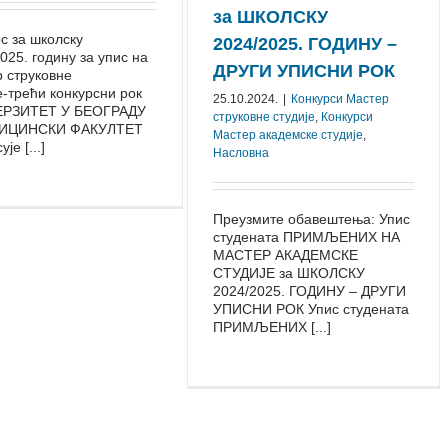
за ШКОЛСКУ
с за школску
2024/2025. ГОДИНУ –
⁠2025. годину за упис на
ДРУГИ УПИСНИ РОК
 струковне
е-⁠трећи конкурсни рок
25.10.2024.
|
Конкурси Mастер
РЗИТЕТ У БЕОГРАДУ
струковне студије
,
Конкурси
ДИЦИНСКИ ФАКУЛТЕТ
Мастер академске студије
,
је [...]
Насловна
Преузмите обавештења: Упис
студената ПРИМЉЕНИХ НА
МАСТЕР АКАДЕМСКЕ
СТУДИЈЕ за ШКОЛСКУ
2024/2025. ГОДИНУ – ДРУГИ
УПИСНИ РОК Упис студената
ПРИМЉЕНИХ [...]