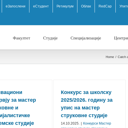
eЗапослени
еСтудент
Ретикулум
Облак
RedCap
Упит
Факултет
Студије
Специјализације
Центри
Home
/
Catch al
ивациони
Конкурс за школску
рвју за мастер
2025/⁠2026. годину за
ковне и
упис на мастер
ијалистичке
струковне студије
емске студије
14.10.2025.
|
Конкурси Mастер