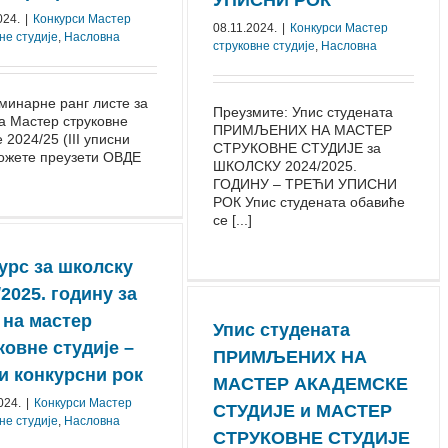
УПИСНИ РОК
024.
|
Конкурси Mастер
08.11.2024.
|
Конкурси Mастер
не студије
,
Насловна
струковне студије
,
Насловна
минарне ранг листе за
Преузмите: Упис студената
а Мастер струковне
ПРИМЉЕНИХ НА МАСТЕР
е 2024/25 (III уписни
СТРУКОВНЕ СТУДИЈЕ за
можете преузети ОВДЕ
ШКОЛСКУ 2024/2025.
ГОДИНУ – ТРЕЋИ УПИСНИ
РОК Упис студената обавиће
се [...]
урс за школску
⁠⁠2025. годину за
 на мастер
Упис студената
ковне студије –
ПРИМЉЕНИХ НА
ћи конкурсни рок
МАСТЕР АКАДЕМСКЕ
024.
|
Конкурси Mастер
СТУДИЈЕ и МАСТЕР
не студије
,
Насловна
СТРУКОВНЕ СТУДИЈЕ