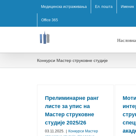
Медицинска истраживања
Ел. пошта
Именик
Office 365
Насловна
Конкурси Mастер струковне студије
Прелиминарне ранг
Мот
листе за упис на
инте
Мастер струковне
стру
студије 2025/26
спец
акад
03.11.2025.
|
Конкурси Mастер