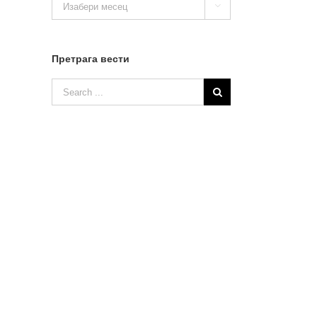

вести
Претрага вести