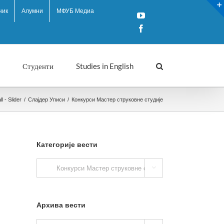
ник
Алумни
МФУБ Медиа
YouTube
Facebook
Студенти
Studies in English
l - Slider
/
Слајдер Уписи
/
Конкурси Mастер струковне студије
Категорије вести
Категорије

вести
Архива вести
Архива