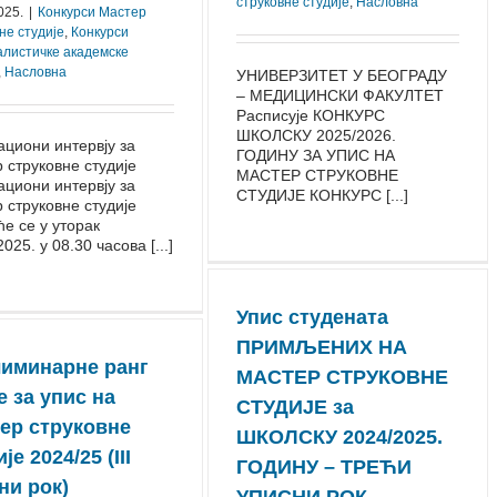
струковне студије
,
Насловна
025.
|
Конкурси Mастер
не студије
,
Конкурси
алистичке академске
,
Насловна
УНИВЕРЗИТЕТ У БЕОГРАДУ
– МЕДИЦИНСКИ ФАКУЛТЕТ
Расписује КОНКУРС
ШКОЛСКУ 2025/⁠2026.
циони интервју за
ГОДИНУ ЗА УПИС НА
 струковне студије
МАСТЕР СТРУКОВНЕ
циони интервју за
СТУДИЈЕ КОНКУРС [...]
 струковне студије
е се у уторак
025. у 08.30 часова [...]
Упис студената
ПРИМЉЕНИХ НА
иминарне ранг
МАСТЕР СТРУКОВНЕ
е за упис на
СТУДИЈЕ за
ер струковне
ШКОЛСКУ 2024/2025.
је 2024/25 (III
ГОДИНУ – ТРЕЋИ
ни рок)