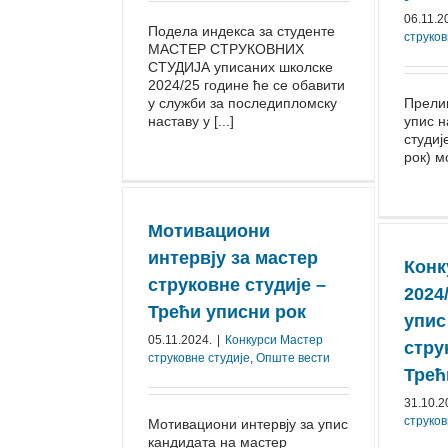
06.11.2
Подела индекса за студенте
струков
МАСТЕР СТРУКОВНИХ
СТУДИЈА уписаних школске
2024/25 године ће се обавити
у служби за последипломску
Прели
наставу у [...]
упис н
студиј
рок) 
Мотивациони
интервју за мастер
Конк
струковне студије –
2024/
Трећи уписни рок
упис
05.11.2024.
|
Конкурси Mастер
стру
струковне студије
,
Опште вести
⁠Тре
31.10.2
струков
Мотивациони интервју за упис
кандидата на мастер