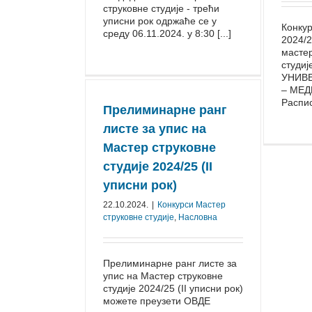
струковне студије - трећи
уписни рок одржаће се у
Конкур
среду 06.11.2024. у 8:30 [...]
2024/⁠
мастер
студиј
УНИВЕ
– МЕ
Распису
Прелиминарне ранг
листе за упис на
Мастер струковне
студије 2024/25 (II
уписни рок)
22.10.2024.
|
Конкурси Mастер
струковне студије
,
Насловна
Прелиминарне ранг листе за
упис на Мастер струковне
студије 2024/25 (II уписни рок)
можете преузети ОВДЕ