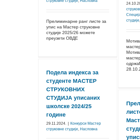
струковне студије
,
Насловна
24.10.2
струков
Специј
студије
Прелиминарне ранг листе за
упис на Мастер струковне
студије 2025/26 можете
преузети ОВДЕ
Мотива
мастер
Мотива
мастер
одржаћ
28.10.2
Подела индекса за
студенте МАСТЕР
СТРУКОВНИХ
СТУДИЈА уписаних
Прел
школске 2024/25
лист
године
Маст
29.11.2024.
|
Конкурси Mастер
студи
струковне студије
,
Насловна
упис