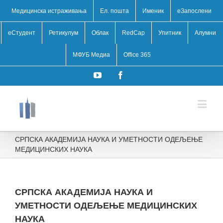
Медицинска истраживања
Ел. пошта
Именик
eЗапослени
еСтудент
Ретикулум
Облак
RedCap
Упитник
Алумни
МФУБ Медиа
Office 365
YouTube
Facebook
СРПСКА АКАДЕМИЈА НАУКА И УМЕТНОСТИ ОДЕЉЕЊЕ
МЕДИЦИНСКИХ НАУКА
СРПСКА АКАДЕМИЈА НАУКА И
УМЕТНОСТИ ОДЕЉЕЊЕ МЕДИЦИНСКИХ
НАУКА