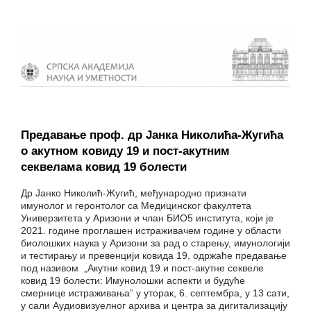
Предавање проф. др Јанка Николићa-Жугића
o aкутнoм ковиду 19 и пост-акутним
секвелaма ковид 19 болести
Др Јанко Николић-Жугић, међународно признати
имунолог и геронтолог са Медицинског факултета
Универзитета у Аризони и члан БИО5 института, који је
2021. године проглашен истраживачем године у области
биолошких наука у Аризони за рад о старењу, имунологији
и тестирању и превенцији ковида 19, одржаће предавање
под називом „Акутни ковид 19 и пост-акутне секвеле
ковид 19 болести: Имунолошки аспекти и будуће
смернице истраживања” у уторак, 6. септембра, у 13 сати,
у сали Аудиовизуелног архива и центра за дигитализацију