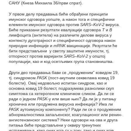
САНУ (Кнеза Михаила 36/први спрат).
У првом делу предавања биће обрађени принципи
имунског одговора уопште, а након тога и специфични
елементи имунског одговора против
SARS
–
KoV
-2
вируса.
Биће приказани резултати евалуације одговора
Т
и
B
лимфоцита (антитела) на различите делове вируса у
контексту дуготрајност и специфичност одговора након
природне инфекције и
mRNK
вакцинације. Резултати ће
бити представљени у светлу заштитне имуности, тј.
отпорност против варијанти
SARS
–
KoV
-2
у општој
популацији, као и код осетљивих група становништва.
Други део предавања бави се „продуженим” ковидом 19,
тј. синдромом
PASK
(пост-акутним секвелама ковид 19
болести). Овај недовољно испитан синдром, као и
основна ковид 19 болест, подразумева разнолики скуп
симптома са хетерогеном клиничком сликом. Да ли се
ради о једном
PASK
-у или више њих? Да ли је у питању
хронична или продужена вирусна инфекција? Има ли
PASK
аутоимунску компоненту? Ради ли се о продуженим
абнормалностима запаљенског, коагулационог или ренин-
ангиотензинског система? Неки одговори на ова и друга
питања биће представљени у оквиру тренутних
истраживања, како оних која су у току, тако и оних које