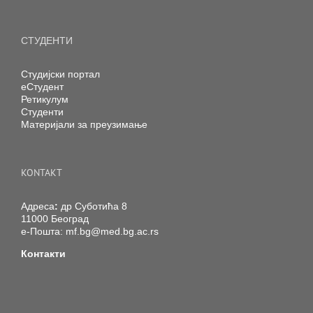
СТУДЕНТИ
Студијски портал
еСтудент
Ретикулум
Студенти
Материјали за преузимање
KONTAKT
Адреса
:
др Суботића 8
11000 Београд
е-Пошта:
mf.bg@med.bg.ac.rs
Контакти