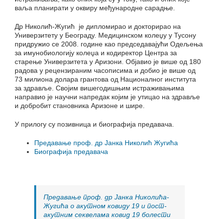
ваља планирати у оквиру међународне сарадње.
Др Николић-Жугић је дипломирао и докторирао на
Универзитету у Београду. Медицинском колеџу у Тусону
придружио се 2008. године као председавајући Одељења
за имунобиологију колеџа и кодиректор Центра за
старење Универзитета у Аризони. Објавио је више од 180
радова у рецензираним часописима и добио је више од
73 милиона долара грантова од Националног института
за здравље. Својим вишегодишњим истраживањима
направио је научни напредак којим је утицао на здравље
и добробит становника Аризоне и шире.
У прилогу су позивница и биографија предавача.
Предавање проф. др Јанка Николић Жугића
Биографија предавача
Предавање проф. др Јанка Николићa-
Жугића o aкутнoм ковиду 19 и пост-
акутним секвелaма ковид 19 болести