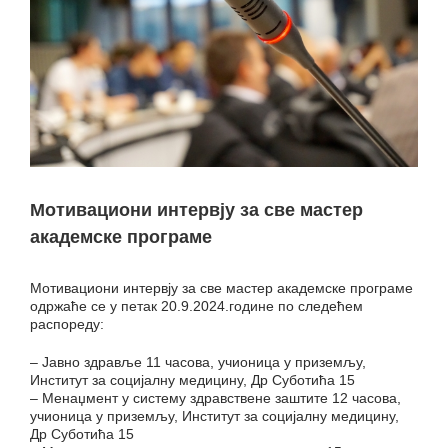
Мотивациони интервју за све мастер
академске програме
Мотивациони интервју за све мастер академске програме
одржаће се у петак 20.9.2024.године по следећем
распореду:
– Јавно здравље 11 часова, учионица у приземљу,
Институт за социјалну медицину, Др Суботића 15
– Менаџмент у систему здравствене заштите 12 часова,
учионица у приземљу, Институт за социјалну медицину,
Др Суботића 15