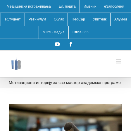
Медицинска истраживања
Ел. пошта
Именик
eЗапослени
еСтудент
Ретикулум
Облак
RedCap
Упитник
Алумни
МФУБ Медиа
Office 365
YouTube
Facebook
Мотивациони интервју за све мастер академске програме
View
Larger
Image