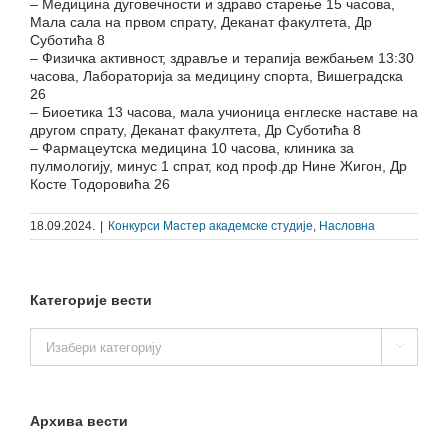
– Медицина дуговечности и здраво старење 15 часова,
Мала сала на првом спрату, Деканат факултета, Др
Суботића 8
– Физичка активност, здравље и терапија вежбањем 13:30
часова, Лабораторија за медицину спорта, Вишеградска
26
– Биоетика 13 часова, мала учионица енглеске наставе на
другом спрату, Деканат факултета, Др Суботића 8
– Фармацеутска медицина 10 часова, клиника за
пулмологију, минус 1 спрат, код проф.др Нине Жигон, Др
Косте Тодоровића 26
18.09.2024.
|
Конкурси Мастер академске студије
,
Насловна
Категорије вести
Категорије

вести
Архива вести