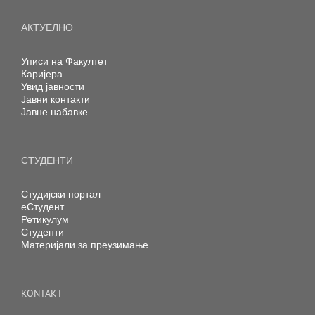
АКТУЕЛНО
Уписи на Факултет
Каријера
Увид јавности
Јавни контакти
Јавне набавке
СТУДЕНТИ
Студијски портал
еСтудент
Ретикулум
Студенти
Материјали за преузимање
KONTAKT