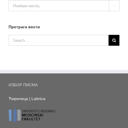
Архива

вести
Претрага вести
ИЗБОР ПИСМА
Ћирилица
|
Latinica