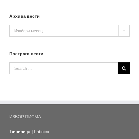
Архива вести
Архива

вести
Претрага вести
ИЗБОР ПИСМА
Ћирилица
|
Latinica