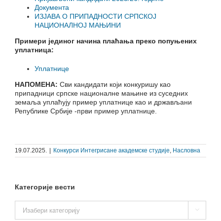
Документа
ИЗЈАВА О ПРИПАДНОСТИ СРПСКОЈ
НАЦИОНАЛНОЈ МАЊИНИ
Примери јединог начина плаћања преко попуњених
уплатница:
Уплатнице
НАПОМЕНА:
Сви кандидати који конкуришу као
припадници српске националне мањине из суседних
земаља уплаћују пример уплатнице као и држављани
Републике Србије -први пример уплатнице.
19.07.2025.
|
Конкурси Интегрисане академске студије
,
Насловна
Категорије вести
Категорије

вести