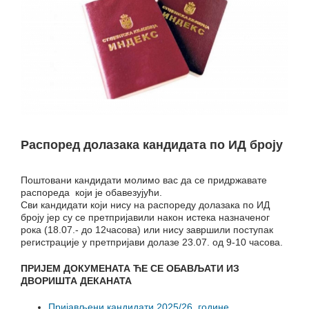
Распоред долазака кандидата по ИД броју
Поштовани кандидати молимо вас да се придржавате
распореда који је обавезујући.
Сви кандидати који нису на распореду долазака по ИД
броју јер су се претпријавили након истека назначеног
рока (18.07.- до 12часова) или нису завршили поступак
регистрације у претпријави долазе 23.07. од 9-10 часова.
ПРИЈЕМ ДОКУМЕНАТА ЋЕ СЕ ОБАВЉАТИ ИЗ
ДВОРИШТА ДЕКАНАТА
Пријављени кандидати 2025/26. године