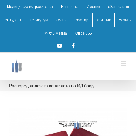
Медицинска истраживања
Ел. пошта
Именик
eЗапослени
еСтудент
Ретикулум
Облак
RedCap
Упитник
Алумни
МФУБ Медиа
Office 365
YouTube
Facebook
Распоред долазака кандидата по ИД броју
View
Larger
Image