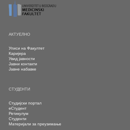
АКТУЕЛНО
Уписи на Факултет
Каријера
Увид јавности
Јавни контакти
Јавне набавке
СТУДЕНТИ
Студијски портал
еСтудент
Ретикулум
Студенти
Материјали за преузимање