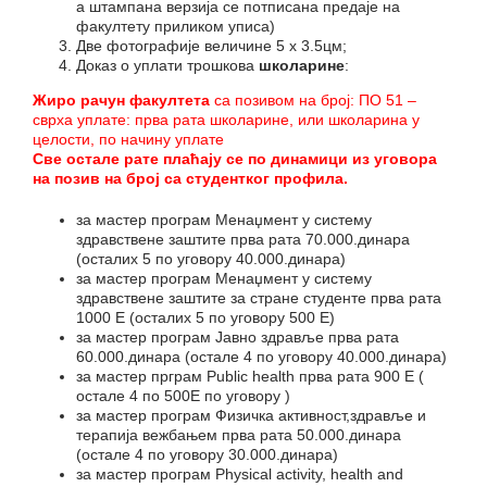
а штампана верзија се потписана предаје на
факултету приликом уписа)
Две фотографије величине 5 x 3.5цм;
Доказ о уплати трошкова
школарине
:
Жиро рачун факултета
са позивом на број: ПО 51 –
сврха уплате: прва рата школарине, или школарина у
целости, по начину уплате
Све остале рате плаћају се по динамици из уговора
на позив на број са студентког профила.
за мастер програм Менаџмент у систему
здравствене заштите прва рата 70.000.динара
(осталих 5 по уговору 40.000.динара)
за мастер програм Менаџмент у систему
здравствене заштите за стране студенте прва рата
1000 Е (осталих 5 по уговору 500 Е)
за мастер програм Јавно здравље прва рата
60.000.динара (остале 4 по уговору 40.000.динара)
за мастер прграм Public health прва рата 900 Е (
остале 4 по 500Е по уговору )
за мастер програм Физичка активност,здравље и
терапија вежбањем прва рата 50.000.динара
(остале 4 по уговору 30.000.динара)
за мастер програм Physical activity, health and