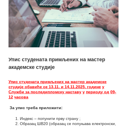
Упис студената примљених на мастер
академске студије
Упис студената
примљених на мастер академске
студије
обавиће се
13
.
1
1
.
и 1
4
.1
1
.
202
5
.
године
у
Служби за последипломску наставу
у
периоду од
09-
1
2
часова
За упис треба приложити
:
Индекс – попунити прву страну ;
Образац ШВ20 (образац се попуњава електронски,