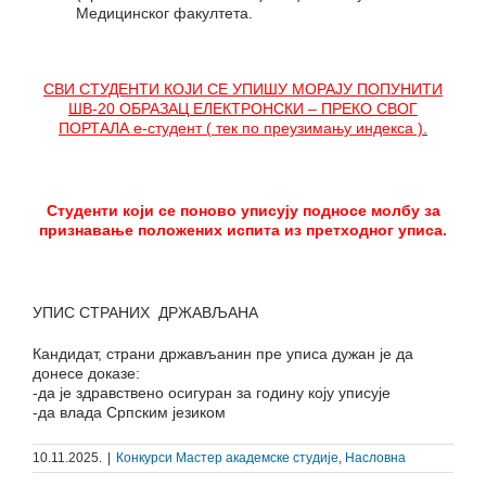
Медицинског факултета.
СВИ СТУДЕНТИ КОЈИ СЕ УПИШУ МОРАЈУ ПОПУНИТИ
ШВ-20 ОБРАЗАЦ ЕЛЕКТ
Р
ОНСКИ – ПРЕКО СВОГ
ПОРТАЛА е-студент
(
тек по преузимању индекса )
.
Студенти који се поново уписују подносе молбу за
признавање положених испита из претходног уписа.
УПИС СТРАНИХ ДРЖАВЉАНА
Кандидат, страни држављанин пре уписа дужан је да
донесе доказе:
-да је здравствено осигуран за годину коју уписује
-да влада Српским језиком
10.11.2025.
|
Конкурси Мастер академске студије
,
Насловна