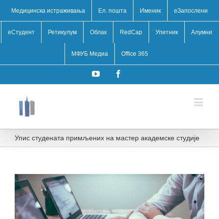
Медицинска истраживања
Ел. пошта
Именик
eЗапослени
еСтудент
Ретикулум
Облак
RedCap
Упитник
Алумни
МФУБ Медиа
Office 365
YouTube
Facebook
Упис студената примљених на мастер академске студије
View
Larger
Image