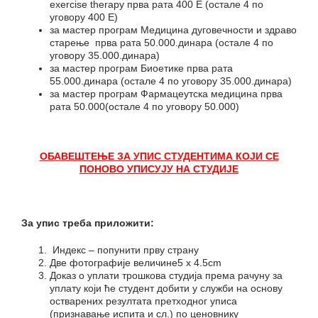
exercise therapy прва рата 400 E (остале 4 по
уговору 400 E)
за мастер програм Медицина дуговечности и здраво
старење прва рата 50.000.динара (остале 4 по
уговору 35.000.динара)
за мастер програм Биоетике прва рата
55.000.динара (остале 4 по уговору 35.000.динара)
за мастер програм Фармацеутска медицина прва
рата 50.000(остале 4 по уговору 50.000)
ОБАВЕШТЕЊЕ ЗА УПИС СТУДЕНТИМА КОЈИ СЕ
ПОНОВО УПИСУЈУ НА СТУДИЈЕ
За упис треба приложити
:
Индекс – попунити прву страну
Две фотографије величине5 x 4.5cm
Доказ о уплати трошкова студија према рачуну за
уплату који ће студент добити у служби на основу
остварених резултата претходног уписа
(признавање испита и сл.) по ценовнику