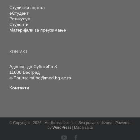
Студијски портал
еСтудент
Ретикулум
Студенти
Материјали за преузимање
KONTAKT
Адреса
:
др Суботића 8
11000 Београд
е-Пошта:
mf.bg@med.bg.ac.rs
Контакти
© Copyright -
2026 | Medicinski fakultet | Sva prava zadržana | Powered
by
WordPress
| Mapa sajta
YouTube
Facebook