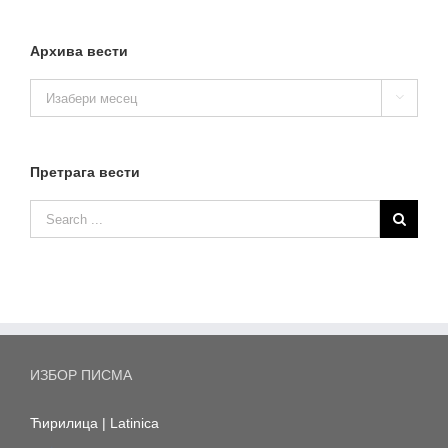
Архива вести
Архива

вести
Претрага вести
ИЗБОР ПИСМА
Ћирилица
|
Latinica