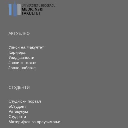
АКТУЕЛНО
Уписи на Факултет
Каријера
Увид јавности
Јавни контакти
Јавне набавке
СТУДЕНТИ
Студијски портал
еСтудент
Ретикулум
Студенти
Материјали за преузимање