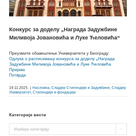
Конкурс за доделу „Награда Задужбине
Миливоја Јовановића и Луке Ћеловића“
Преузмите обавештење Универзитета у Београду:
Одлука о расписивању конкурса за доделу
„
Награда
Задужбине Миливоја Јовановића и Луке Ћеловића
Пријава
Потврда
19.11.2025.
|
Насловна
,
Слајдер Стипендије и Задужбине
,
Слајдер
Универзитет
,
Стипендије и фондације
Категорије вести
Категорије

вести