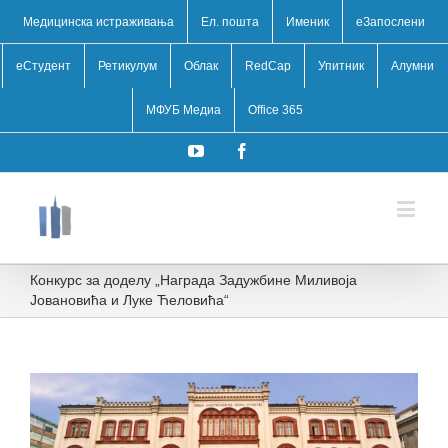
Медицинска истраживања
Ел. пошта
Именик
eЗапослени
еСтудент
Ретикулум
Облак
RedCap
Упитник
Алумни
МФУБ Медиа
Office 365
YouTube
Facebook
Конкурс за доделу „Награда Задужбине Миливоја
Јовановића и Луке Ћеловића“
View
Larger
Image