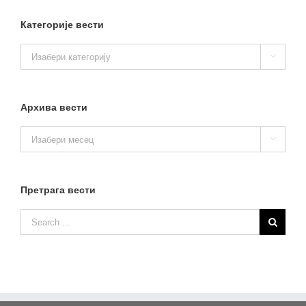
Категорије вести
Категорије

вести
Архива вести
Архива

вести
Претрага вести