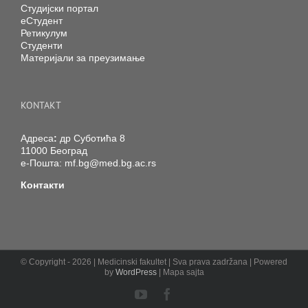
Студијски портал
еСтудент
Ретикулум
Студенти
Материјали за преузимање
KONTAKT
Адреса
:
др Суботића 8
11000 Београд
е-Пошта:
mf.bg@med.bg.ac.rs
Контакти
© Copyright -
2026 | Medicinski fakultet | Sva prava zadržana | Powered
by
WordPress
| Mapa sajta
YouTube
Facebook