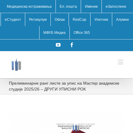
Медицинска истраживања
Ел. пошта
Именик
eЗапослени
еСтудент
Ретикулум
Облак
RedCap
Упитник
Алумни
МФУБ Медиа
Office 365
YouTube
Facebook
Прелиминарне ранг листе за упис на Мастер академске
студије 2025/26 – ДРУГИ УПИСНИ РОК
View
Larger
Image