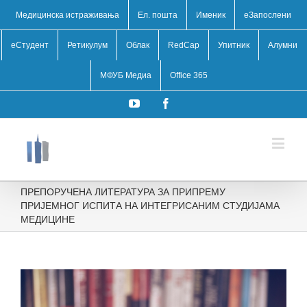
Медицинска истраживања
Ел. пошта
Именик
eЗапослени
еСтудент
Ретикулум
Облак
RedCap
Упитник
Алумни
МФУБ Медиа
Office 365
YouTube
Facebook
ПРЕПОРУЧЕНА ЛИТЕРАТУРА ЗА ПРИПРЕМУ
ПРИЈЕМНОГ ИСПИТА НА ИНТЕГРИСАНИМ СТУДИЈАМА
МЕДИЦИНЕ
View
Larger
Image