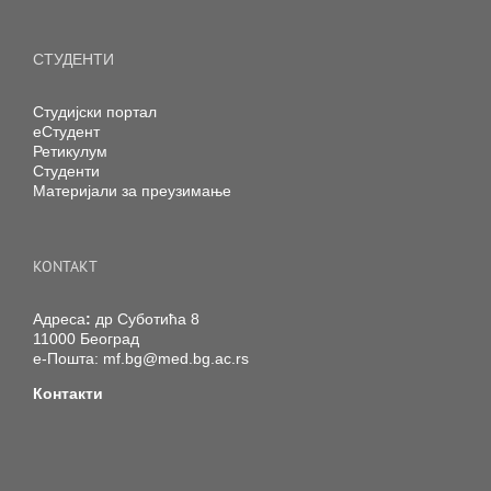
СТУДЕНТИ
Студијски портал
еСтудент
Ретикулум
Студенти
Материјали за преузимање
KONTAKT
Адреса
:
др Суботића 8
11000 Београд
е-Пошта:
mf.bg@med.bg.ac.rs
Контакти