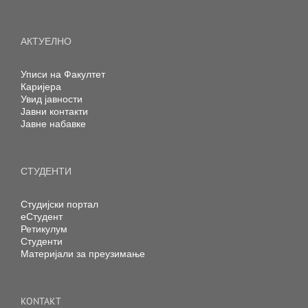
АКТУЕЛНО
Уписи на Факултет
Каријера
Увид јавности
Јавни контакти
Јавне набавке
СТУДЕНТИ
Студијски портал
еСтудент
Ретикулум
Студенти
Материјали за преузимање
KONTAKT