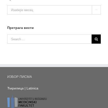
Архива

вести
Претрага вести
ИЗБОР ПИСМА
Ћирилица
|
Latinica