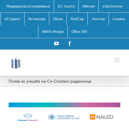
Медицинска истраживања
Ел. пошта
Именик
eЗапослени
еСтудент
Ретикулум
Облак
RedCap
Упитник
Алумни
МФУБ Медиа
Office 365
YouTube
Facebook
Позив за учешће на Co-Creation радионици
View
Larger
Image