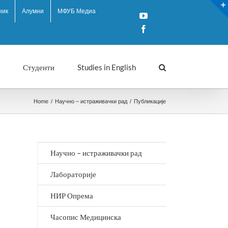
ник
Алумни
МФУБ Медиа
YouTube
Facebook
Студенти
Studies in English
Home
/
Научно – истраживачки рад
/
Публикације
Научно – истраживачки рад
Лабораторије
НИР Опрема
Часопис Медицинска