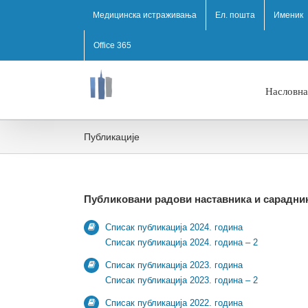
Медицинска истраживања
Ел. пошта
Именик
Office 365
Насловна
Публикације
Публиковани радови наставника и сарадни
Списак публикација 2024. година
Списак публикација 2024. година – 2
Списак публикација 2023. година
Списак публикација 2023. година – 2
Списак публикација 2022. година