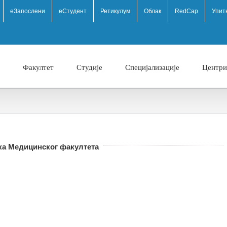
eЗапослени
еСтудент
Ретикулум
Облак
RedCap
Упит
Факултет
Студије
Специјализације
Центри
ка Медицинског факултета