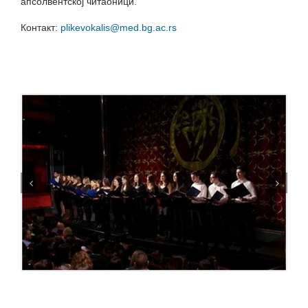
апсолвентској читаоници.
Контакт:
plikevokalis@med.bg.ac.rs