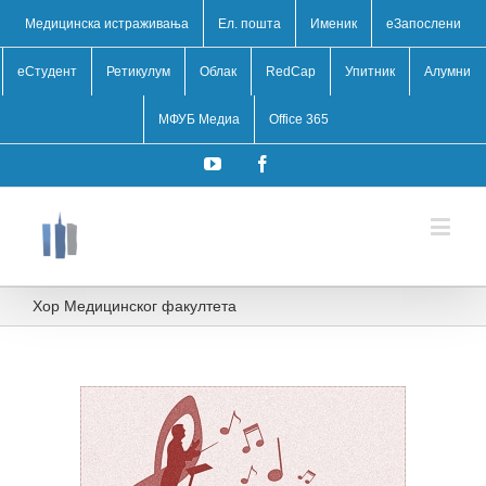
Медицинска истраживања
Ел. пошта
Именик
eЗапослени
еСтудент
Ретикулум
Облак
RedCap
Упитник
Алумни
МФУБ Медиа
Office 365
YouTube
Facebook
Хор Медицинског факултета