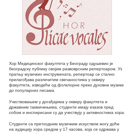
Хор Медицинског факултета у Београду одушевио је
београдску публику својим развоврсним репертоаром. Уз
пратњу музичких инструмената, репертоар се стално
прилагођава различитим свечаностима у оквиру
факултета, изводећи од фолклорне преко духовне музике
до популарних песама.
Учествовањем у догађајима у оквиру факултета и
државним такмичењима, студенти имају изазов пред
собом и инспирисани су да учествују у активностима хора.
Студенти са претходним музичким искуством могу доћи
на аудицију хора средом у 17 часова, која се одржава у