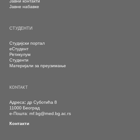
Јавни контакти
Јавне набавке
СТУДЕНТИ
Студијски портал
еСтудент
Ретикулум
Студенти
Материјали за преузимање
KONTAKT
Адреса
:
др Суботића 8
11000 Београд
е-Пошта:
mf.bg@med.bg.ac.rs
Контакти