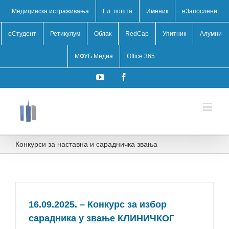
Медицинска истраживања
Ел. пошта
Именик
eЗапослени
еСтудент
Ретикулум
Облак
RedCap
Упитник
Алумни
МФУБ Медиа
Office 365
YouTube
Facebook
Конкурси за наставна и сарадничка звања
16.09.2025. – Конкурс за избор
сарадника у звање КЛИНИЧКОГ