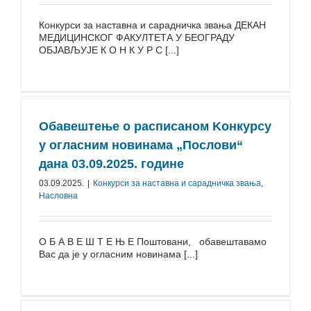
Конкурси за наставна и сарадничка звања ДЕКАН
МЕДИЦИНСКОГ ФАКУЛТЕТА У БЕОГРАДУ
ОБЈАВЉУЈЕ К О Н К У Р С [...]
Обавештење о расписаном Kонкурсу
у огласним новинама „Послови“
дана 03.09.2025. године
03.09.2025.
|
Конкурси за наставна и сарадничка звања
,
Насловна
О Б А В Е Ш Т Е Њ Е Поштовани, обавештавамо
Вас да је у огласним новинама [...]