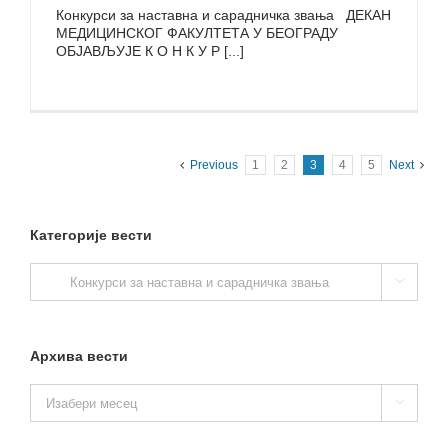
Конкурси за наставна и сарадничка звања ДЕКАН
МЕДИЦИНСКОГ ФАКУЛТЕТА У БЕОГРАДУ
ОБЈАВЉУЈЕ К О Н К У Р [...]
Previous
1
2
3
4
5
Next
Категорије вести
Категорије

вести
Архива вести
Архива

вести