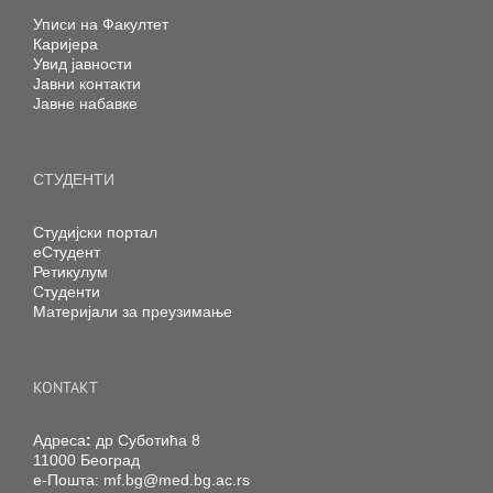
Уписи на Факултет
Каријера
Увид јавности
Јавни контакти
Јавне набавке
СТУДЕНТИ
Студијски портал
еСтудент
Ретикулум
Студенти
Материјали за преузимање
KONTAKT
Адреса
:
др Суботића 8
11000 Београд
е-Пошта:
mf.bg@med.bg.ac.rs