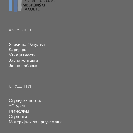
АКТУЕЛНО
Уписи на Факултет
Каријера
Увид јавности
Јавни контакти
Јавне набавке
СТУДЕНТИ
Студијски портал
еСтудент
Ретикулум
Студенти
Материјали за преузимање