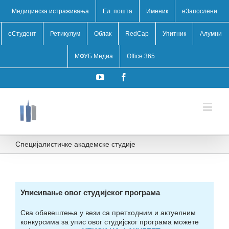
Медицинска истраживања
Ел. пошта
Именик
eЗапослени
еСтудент
Ретикулум
Облак
RedCap
Упитник
Алумни
МФУБ Медиа
Office 365
YouTube
Facebook
Специјалистичке академске студије
Уписивање овог студијског програма
Сва обавештења у вези са претходним и актуелним
конкурсима за упис овог студијског програма можете