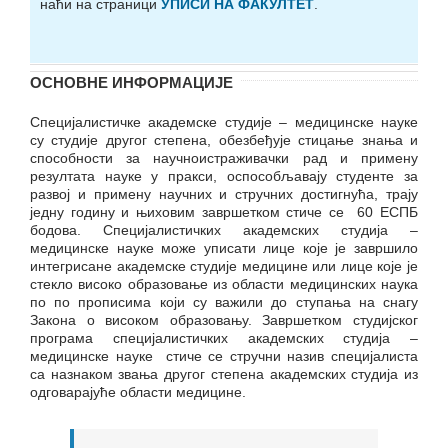
наћи на страници
УПИСИ НА ФАКУЛТЕТ
.
ОСНОВНЕ ИНФОРМАЦИЈЕ
Специјалистичке академске студије – медицинске науке
су студије другог степена, обезбеђује стицање знања и
способности за научноистраживачки рад и примену
резултата науке у пракси, оспособљавају студенте за
развој и примену научних и стручних достигнућа, трају
једну годину и њиховим завршетком стиче се 60 ЕСПБ
бодова. Специјалистичких академских студија –
медицинске науке може уписати лице које је завршило
интегрисане академске студије медицине или лице које је
стекло високо образовање из области медицинских наука
по по прописима који су важили до ступања на снагу
Закона о високом образовању. Завршетком студијског
програма специјалистичких академских студија –
медицинске науке стиче се стручни назив специјалиста
са назнаком звања другог степена академских студија из
одговарајуће области медицине.