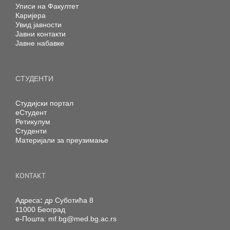
Уписи на Факултет
Каријера
Увид јавности
Јавни контакти
Јавне набавке
СТУДЕНТИ
Студијски портал
еСтудент
Ретикулум
Студенти
Материјали за преузимање
KONTAKT
Адреса
:
др Суботића 8
11000 Београд
е-Пошта:
mf.bg@med.bg.ac.rs