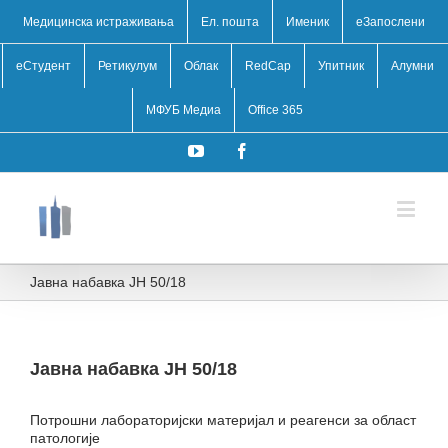
Медицинска истраживања
Ел. пошта
Именик
eЗапослени
еСтудент
Ретикулум
Облак
RedCap
Упитник
Алумни
МФУБ Медиа
Office 365
YouTube
Facebook
Јавна набавка ЈН 50/18
Јавна набавка ЈН 50/18
Потрошни лабораторијски материјал и реагенси за област
патологије