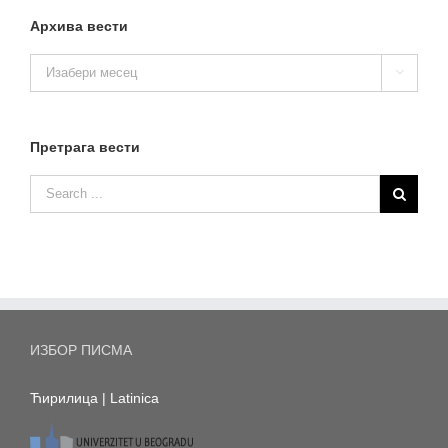
Архива вести
Архива

вести
Претрага вести
ИЗБОР ПИСМА
Ћирилица
|
Latinica