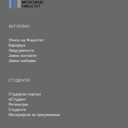
АКТУЕЛНО
Уписи на Факултет
Каријера
Увид јавности
Јавни контакти
Јавне набавке
СТУДЕНТИ
Студијски портал
еСтудент
Ретикулум
Студенти
Материјали за преузимање