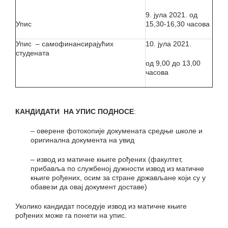
9. јула 2021. од
Упис
15,30-16,30 часова
Упис – самофинансирајућих
10. јула 2021.
студената
од 9,00 до 13,00
часова
КАНДИДАТИ НА УПИС ПОДНОСЕ
:
– оверене фотокопије докумената средње школе и
оригинална документа на увид
– извод из матичне књиге рођених (факултет,
прибавља по службеној дужности извод из матичне
књиге рођених, осим за стране држављане који су у
обавези да овај документ доставе)
Уколико кандидат поседује извод из матичне књиге
рођених може га понети на упис.