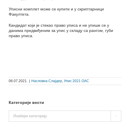
Уписни комплет може се купити и у скриптарници
Факултета.
Кандидат који је стекао право уписа и не упише се у
данима предвиђеним за упис у складу са рангом, губи
право уписа.
06.07.2021.
|
Насловна Слајдер
,
Упис 2021 ОАС
Категорије вести
Категорије

вести