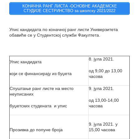
КОНАЧНА РАНГ ЛИСТА -ОСНОВНЕ АКАДЕМСКЕ
СТУДИЈЕ СЕСТРИНСТВО за школску 2021/2022
Упис кандидата по коначној ранг листи Универзитета
обавиће се у Студентској служби Факултета.
8. јула 2021.
Упис кандидата
од 9,00 до 13,00
који се финансирају из буџета
часова
Спуштање ранг листе на место
9. јула 2021.
неуписаних
од 13,00-14,00
буџетских студената и упис
часова
9. јула 2021. у
Прозивка до попуне броја
15,00 часова