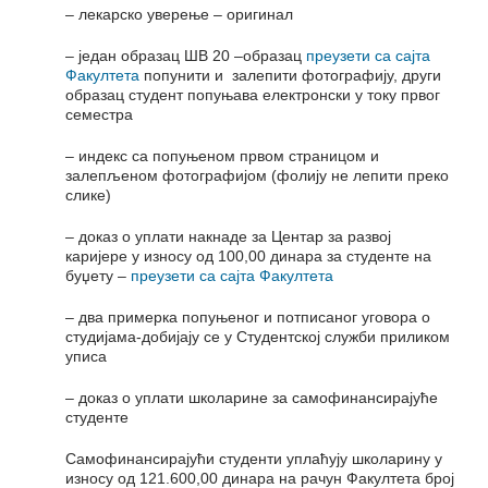
– лекарско уверење – оригинал
– један образац ШВ 20 –образац
преузети са сајта
Факултета
попунити и залепити фотографију, други
образац студент попуњава електронски у току првог
семестра
– индекс са попуњеном првом страницом и
залепљеном фотографијом (фолију не лепити преко
слике)
– доказ о уплати накнаде за Центар за развој
каријере у износу од 100,00 динара за студенте на
буџету –
преузети са сајта Факултета
– два примерка попуњеног и потписаног уговора о
студијама-добијају се у Студентској служби приликом
уписа
– доказ о уплати школарине за самофинансирајуће
студенте
Самофинансирајући студенти уплаћују школарину у
износу од 121.600,00 динара на рачун Факултета број