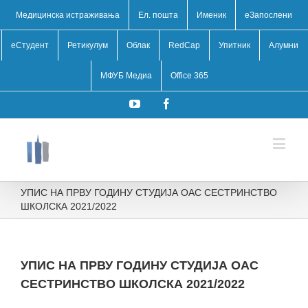
Медицинска истраживања
Ел. пошта
Именик
eЗапослени
еСтудент
Ретикулум
Облак
RedCap
Упитник
Алумни
МФУБ Медиа
Office 365
YouTube
Facebook
УПИС НА ПРВУ ГОДИНУ СТУДИЈА ОАС СЕСТРИНСТВО
ШКОЛСКА 2021/2022
УПИС НА ПРВУ ГОДИНУ СТУДИЈА ОАС
СЕСТРИНСТВО ШКОЛСКА 2021/2022