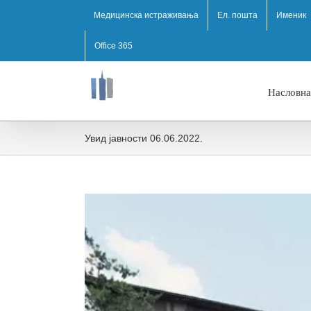
Медицинска истраживања
Ел. пошта
Именик
Office 365
Насловна
Увид јавности 06.06.2022.
View
Larger
Image