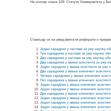
На основу члана 109. Статута Универзитета у Бе
Стављају се на увид јавности реферати о прија
Један сарадник у настави за ужу научну 
Три сарадника у настави за ужу научну
Два сарадника у настави за ужу научну
Два сарадника у звање асистента за уж
Један сарадник у звање асистента за 
Два сарадника у звање клиничког асистен
Четири сарадника у звање клиничког аси
Пет сарадника у звање клиничког асисте
Један сарадник у звање клиничког асисте
Један сарадник у звање клиничког асисте
Два сарадника у звање клиничког асисте
Један сарадник у звање клиничког асист
Један сарадник у звање клиничког асист
Један сарадник у звање клиничког асист