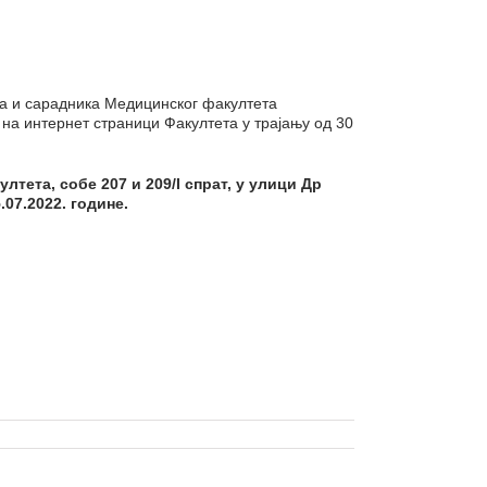
ка и сарадника Медицинског факултета
и на интернет страници Факултета у трајању од 30
лтета, собе 207 и 209/
I
спрат, у улици Др
5
.0
7
.2022
. године.