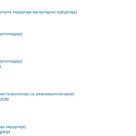
шта хирургија-васкуларна хирургија)
ртопедија)
ртопедија)
А
стезиологија са реаниматологијом)
ИЈОМ
а хирургија)
ИЦИНИ