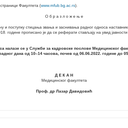
страници Факултета (
www.mfub.bg.ac.rs
).
О б р а з л о ж е њ е
ину и поступку стицања звања и заснивања радног односа наставни
018. године прописано је да се реферати стављају на увид јавност
са налазе се у Служби за кадровске послове Медицинског факу
 радног дана од 10–14 часова, почев од
06.06.
2022.
године до
0
Д Е К А Н
Медицинског факултета
Проф. др Лазар Давидовић
и