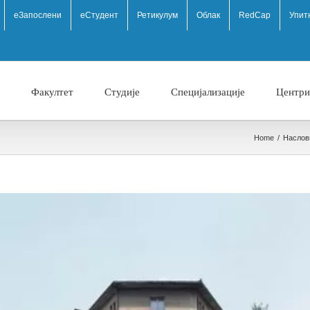
eЗапослени
еСтудент
Ретикулум
Облак
RedCap
Упит
Факултет
Студије
Специјализације
Центри
Home
/
Наслов