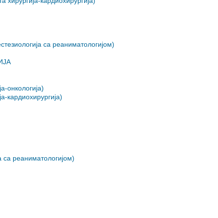
 хирургија-кардиохирургија)
тезиологија са реаниматологијом)
ИЈА
а-онкологија)
а-кардиохирургија)
 са реаниматологијом)