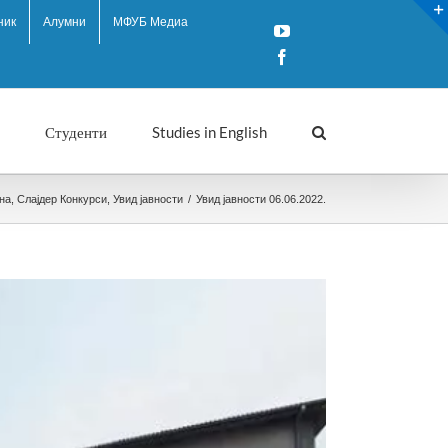
ник
Алумни
МФУБ Медиа
YouTube
Facebook
Студенти
Studies in English
на
,
Слајдер Конкурси
,
Увид јавности
/
Увид јавности 06.06.2022.