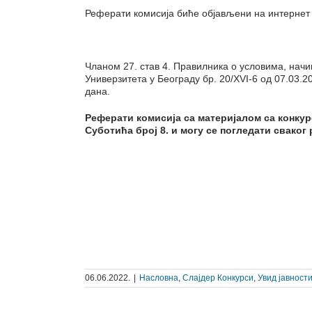
Реферати комисија биће објављени на интернет 
Чланом 27. став 4. Правилника о условима, нач
Универзитета у Београду бр. 20/XVI-6 од 07.03.2
дана.
Реферати к
омисија са материјалом са конкур
Суботића број 8. и могу се погледати сваког
06.06.2022.
|
Насловна
,
Слајдер Конкурси
,
Увид јавност