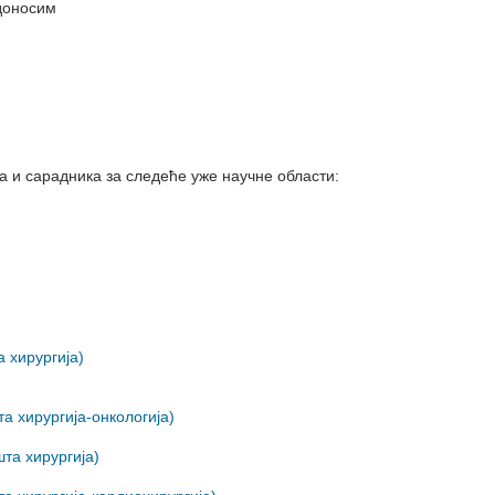
 доносим
 и сарадника за следеће уже научне области:
 хирургија)
 хирургија-онкологија)
та хирургија)