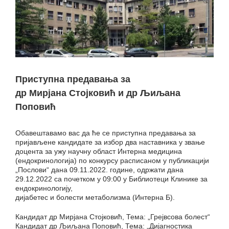
Приступна предавања за
др Мирјана Стојковић и др Љиљана
Поповић
Обавештавамо вас да ће се приступна предавања за
пријављене кандидате за избор два наставника у звање
доцента за ужу научну област Интерна медицина
(ендокринологија) по конкурсу расписаном у публикацији
„Послови“ дана 09.11.2022. године, одржати дана
29.12.2022 са почетком у 09:00 у Библиотеци Клинике за
ендокринологију,
дијабетес и болести метаболизма (Интерна Б).
Кандидат др Мирјана Стојковић, Тема: „Грејвсова болест“
Кандидат др Љиљана Поповић, Тема: „Дијагностика