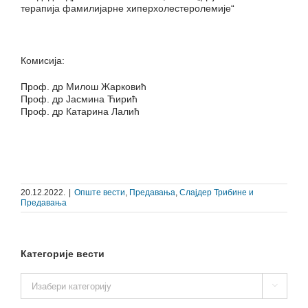
терапија фамилијарне хиперхолестеролемије“
Комисија:
Проф. др Милош Жарковић
Проф. др Јасмина Ћирић
Проф. др Катарина Лалић
20.12.2022.
|
Опште вести
,
Предавања
,
Слајдер Трибине и
Предавања
Категорије вести
Категорије

вести