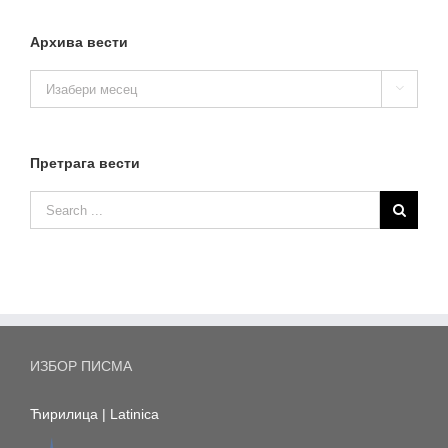
Архива вести
Архива

вести
Претрага вести
ИЗБОР ПИСМА
Ћирилица
|
Latinica