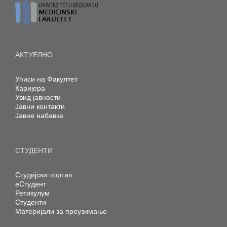
АКТУЕЛНО
Уписи на Факултет
Каријера
Увид јавности
Јавни контакти
Јавне набавке
СТУДЕНТИ
Студијски портал
еСтудент
Ретикулум
Студенти
Материјали за преузимање