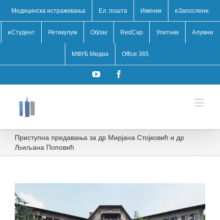
Медицинска истраживања
Ел. пошта
Именик
eЗапослени
еСтудент
Ретикулум
Облак
RedCap
Упитник
Алумни
МФУБ Медиа
Office 365
YouTube
Facebook
Приступна предавања за др Мирјана Стојковић и др
Љиљана Поповић
View
Larger
Image