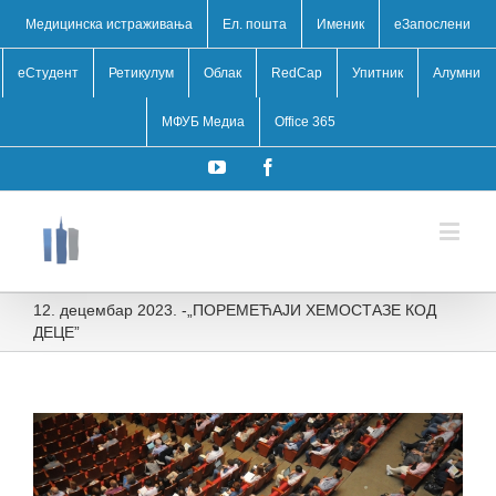
Медицинска истраживања
Ел. пошта
Именик
eЗапослени
еСтудент
Ретикулум
Облак
RedCap
Упитник
Алумни
МФУБ Медиа
Office 365
YouTube
Facebook
12. децембар 2023. -„ПОРЕМЕЋАЈИ ХЕМОСТАЗЕ КОД
ДЕЦЕ”
View
Larger
Image