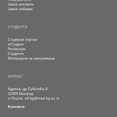
Јавни контакти
Јавне набавке
СТУДЕНТИ
Студијски портал
еСтудент
Ретикулум
Студенти
Материјали за преузимање
KONTAKT
Адреса
:
др Суботића 8
11000 Београд
е-Пошта:
mf.bg@med.bg.ac.rs
Контакти