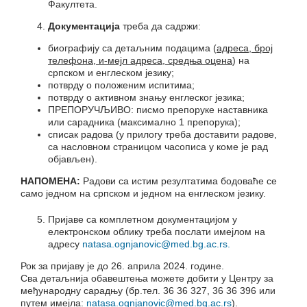
Факултета.
Документација
треба да садржи:
биографију са детаљним подацима (
адреса, број
телефона, и-мејл адреса, средња оцена
) на
српском и енглеском језику;
потврду о положеним испитима;
потврду о активном знању енглеског језика;
ПРЕПОРУЧЉИВО: писмо препоруке наставника
или сарадника (максимално 1 препорука);
списак радова (у прилогу треба доставити радове,
са насловном страницом часописа у коме је рад
објављен).
НАПОМЕНА:
Радови са истим резултатима бодоваће се
само једном на српском и једном на енглеском језику.
Пријаве са комплетном документацијом у
електронском облику треба послати имејлом на
адресу
natasa.ognjanovic@med.bg.ac.rs.
Рок за пријаву је до 26. априла 2024. године.
Сва детаљнија обавештења можете добити у Центру за
међународну сарадњу (бр.тел. 36 36 327, 36 36 396 или
путем имејла:
natasa.ognjanovic@med.bg.ac.rs
).