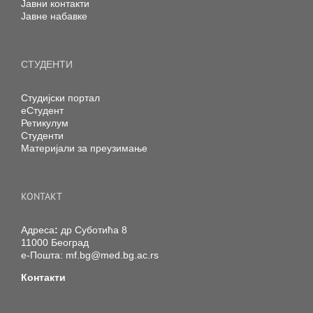
Јавни контакти
Јавне набавке
СТУДЕНТИ
Студијски портал
еСтудент
Ретикулум
Студенти
Материјали за преузимање
KONTAKT
Адреса
:
др Суботића 8
11000 Београд
е-Пошта:
mf.bg@med.bg.ac.rs
Контакти