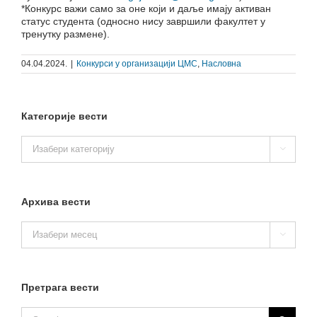
*Конкурс важи само за оне који и даље имају активан
статус студента (односно нису завршили факултет у
тренутку размене).
04.04.2024.
|
Конкурси у организацији ЦМС
,
Насловна
Категорије вести
Категорије

вести
Архива вести
Архива

вести
Претрага вести