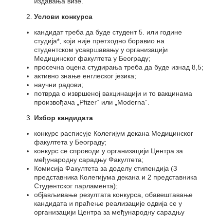
издавања визе.
Услови конкурса
кандидат треба да буде студент 5. или године
студија*, који није претходно боравио на
студентском усавршавању у организацији
Медицинског факултета у Београду;
просечна оцена студирања треба да буде изнад 8,5;
активно знање енглеског језика;
научни радови;
потврда о извршеној вакцинацији и то вакцинама
произвођача „Pfizer“ или „Moderna“.
Избор кандидата
конкурс расписује Колегијум декана Медицинског
факултета у Београду;
конкурс се спроводи у организацији Центра за
међународну сарадњу Факултета;
Комисија Факултета за доделу стипендија (3
представника Колегијума декана и 2 представникa
Студентског парламента);
објављивање резултата конкурса, обавештавање
кандидата и праћење реализације одвија се у
организацији Центра за међународну сарадњу