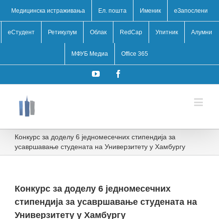
Медицинска истраживања
Ел. пошта
Именик
eЗапослени
еСтудент
Ретикулум
Облак
RedCap
Упитник
Алумни
МФУБ Медиа
Office 365
YouTube
Facebook
Конкурс за доделу 6 једномесечних стипендија за
усавршавање студената на Универзитету у Хамбургу
Конкурс за доделу 6 једномесечних
стипендија за усавршавање студената на
Универзитету у Хамбургу