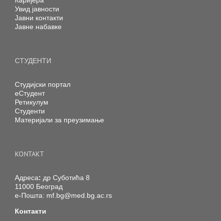
Каријера
Увид јавности
Јавни контакти
Јавне набавке
СТУДЕНТИ
Студијски портал
еСтудент
Ретикулум
Студенти
Материјали за преузимање
KONTAKT
Адреса
:
др Суботића 8
11000 Београд
е-Пошта:
mf.bg@med.bg.ac.rs
Контакти