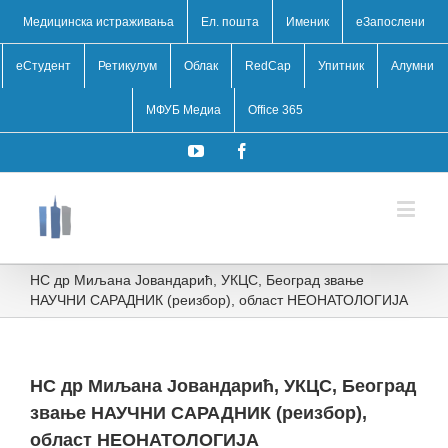
Медицинска истраживања
Ел. пошта
Именик
eЗапослени
еСтудент
Ретикулум
Облак
RedCap
Упитник
Алумни
МФУБ Медиа
Office 365
YouTube
Facebook
НС др Миљана Јовандарић, УКЦС, Београд звање
НАУЧНИ САРАДНИК (реизбор), област НЕОНАТОЛОГИЈА
НС др Миљана Јовандарић, УКЦС, Београд
звање НАУЧНИ САРАДНИК (реизбор),
област НЕОНАТОЛОГИЈА