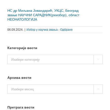
НС др Миљана Јовандарић, УКЦС, Београд
звање НАУЧНИ САРАДНИК(реизбор), област
НЕОНАТОЛОГИЈА
06.09.2024.
|
Избор у научна звања - Одбране
Категорије вести
Категорије

вести
Архива вести
Архива

вести
Претрага вести