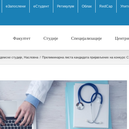
eЗапослени
еСтудент
Ретикулум
Облак
RedCap
Упит
Факултет
Студије
Специјализације
Центри
демске студије
,
Насловна
/
Прелиминарна листа кандидата пријављених на конкурс Спе