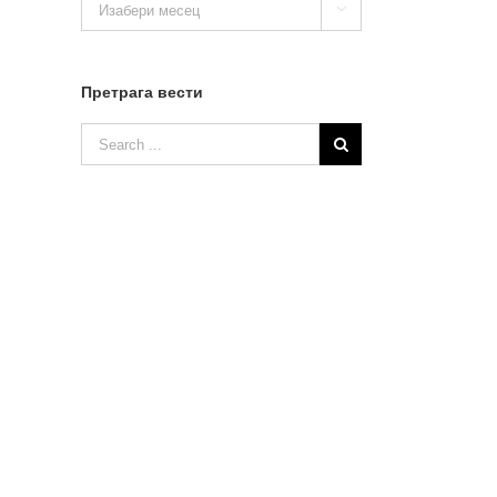

вести
Претрага вести