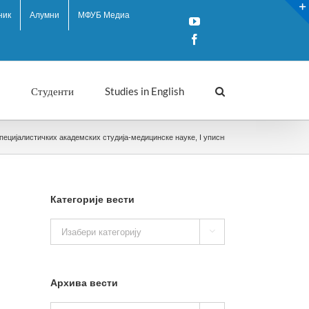
ник
Алумни
МФУБ Медиа
YouTube
Facebook
Студенти
Studies in English
цијалистичких академских студија-медицинске науке, I уписни рок, шк 2024/25. годин
Категорије вести
Категорије

вести
Архива вести
Архива