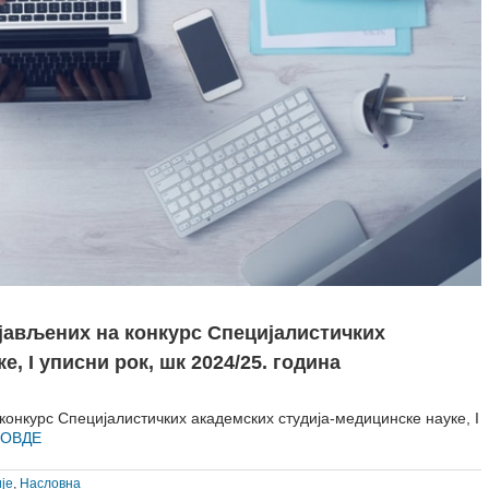
јављених на конкурс Специјалистичких
, I уписни рок, шк 2024/25. година
онкурс Специјалистичких академских студија-медицинске науке, I
ОВДЕ
је
,
Насловна