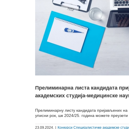
Прелиминарна листа кандидата при
академских студија-медицинске науке
Прелиминарну листу кандидата пријављених на к
уписни рок, шк 2024/25. година можете преузети
23.09.2024.
|
Конкурси Специјалистичке академске студи