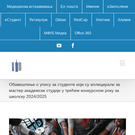
Медицинска истраживања
Ел. пошта
Именик
eЗапослени
еСтудент
Ретикулум
Облак
RedCap
Упитник
Алумни
МФУБ Медиа
Office 365
YouTube
Facebook
Обавештење о упису за студенте који су аплицирали за
мастер академске студије у трећем конкурсном року за
школску 2024/2025
View
Larger
Image