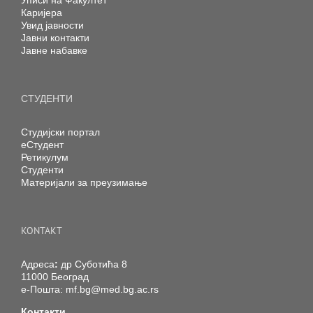
Уписи на Факултет
Каријера
Увид јавности
Јавни контакти
Јавне набавке
СТУДЕНТИ
Студијски портал
еСтудент
Ретикулум
Студенти
Материјали за преузимање
KONTAKT
Адреса
:
др Суботића 8
11000 Београд
е-Пошта:
mf.bg@med.bg.ac.rs
Контакти