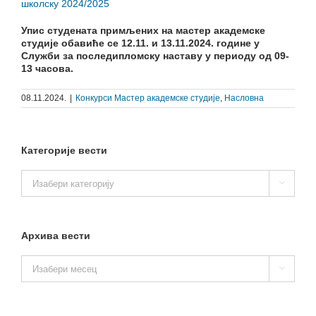
школску 2024/2025
Упис студената примљених на мастер академске
студије обавиће се 12.11. и 13.11.2024. године у
Служби за последипломску наставу у периоду од 09-
13 часова.
08.11.2024.
|
Конкурси Мастер академске студије
,
Насловна
Категорије вести
Категорије

вести
Архива вести
Архива

вести