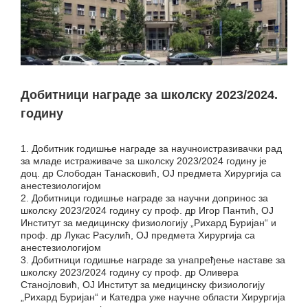
Добитници награде за школску 2023/2024.
годину
1. Добитник годишње награде за научноистразивачки рад
за младе истраживаче за школску 2023/2024 годину је
доц. др Слободан Танасковић, ОЈ предмета Хирургија са
анестезиологијом
2. Добитници годишње награде за научни допринос за
школску 2023/2024 годину су проф. др Игор Пантић, ОЈ
Институт за медицинску физиологију „Рихард Буријан“ и
проф. др Лукас Расулић, ОЈ предмета Хирургија са
анестезиологијом
3. Добитници годишње награде за унапређење наставе за
школску 2023/2024 годину су проф. др Оливера
Станојловић, ОЈ Институт за медицинску физиологију
„Рихард Буријан“ и Катедра уже научне области Хирургија