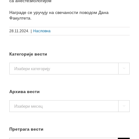
са анестезиологијом
Награде се уручују на свечаности поводом Дана
Факултета.
28.11.2024.
|
Насловна
Категорије вести
Категорије

вести
Архива вести
Архива

вести
Претрага вести