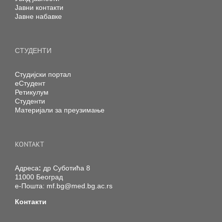
Јавни контакти
Јавне набавке
СТУДЕНТИ
Студијски портал
еСтудент
Ретикулум
Студенти
Материјали за преузимање
KONTAKT
Адреса
:
др Суботића 8
11000 Београд
е-Пошта:
mf.bg@med.bg.ac.rs
Контакти