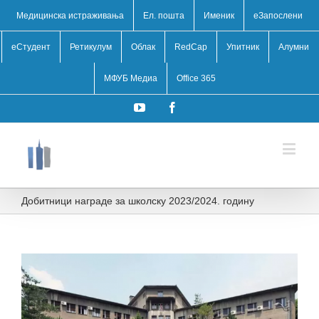
Медицинска истраживања
Ел. пошта
Именик
eЗапослени
еСтудент
Ретикулум
Облак
RedCap
Упитник
Алумни
МФУБ Медиа
Office 365
YouTube
Facebook
Добитници награде за школску 2023/2024. годину
View
Larger
Image