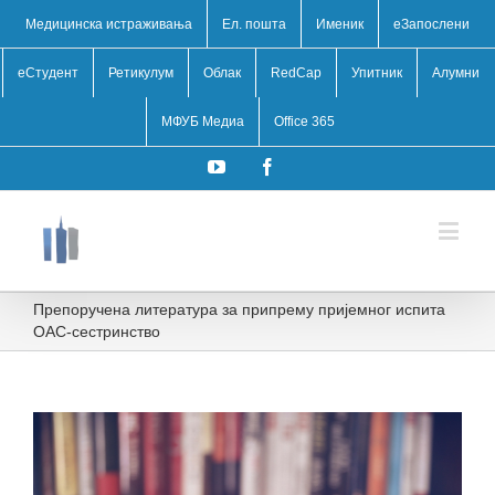
Медицинска истраживања
Ел. пошта
Именик
eЗапослени
еСтудент
Ретикулум
Облак
RedCap
Упитник
Алумни
МФУБ Медиа
Office 365
YouTube
Facebook
Препоручена литература за припрему пријемног испита
ОАС-сестринство
View
Larger
Image