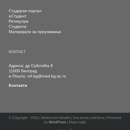
Студијски портал
еСтудент
Ретикулум
Студенти
Материјали за преузимање
KONTAKT
Адреса
:
др Суботића 8
11000 Београд
е-Пошта:
mf.bg@med.bg.ac.rs
Контакти
© Copyright -
2026 | Medicinski fakultet | Sva prava zadržana | Powered
by
WordPress
| Mapa sajta