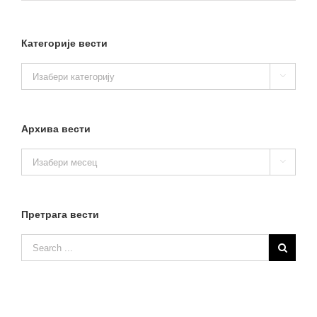
Категорије вести
Категорије

вести
Архива вести
Архива

вести
Претрага вести