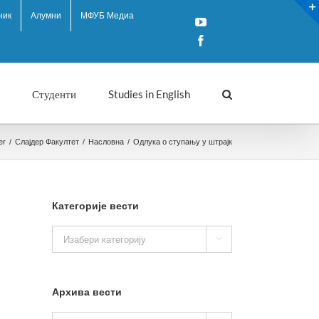
ник
Алумни
МФУБ Медиа
YouTube
Facebook
Студенти
Studies in English
er
/
Слајдер Факултет
/
Насловна
/
Одлука о ступању у штрајк
Категорије вести
Категорије

вести
Архива вести
Архива