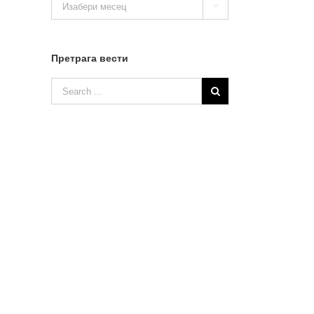

вести
Претрага вести