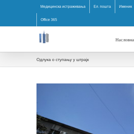
Медицинска истраживања
Ел. пошта
Именик
Office 365
Насловна
Одлука о ступању у штрајк
View
Larger
Image