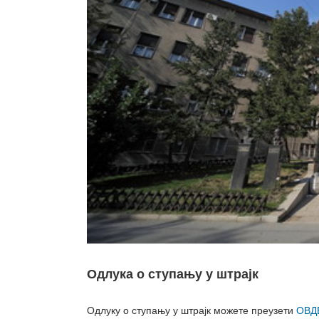
Одлука о ступању у штрајк
Одлуку о ступању у штрајк можете преузети
ОВД