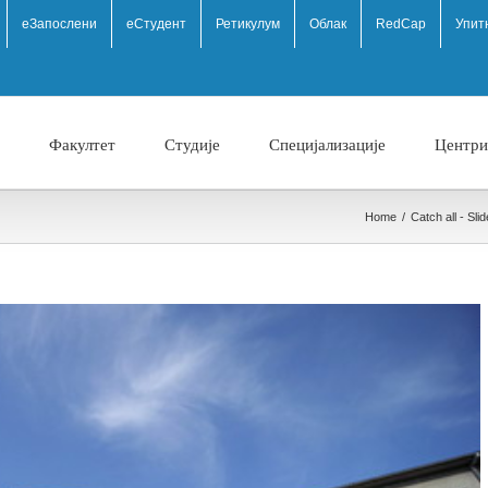
eЗапослени
еСтудент
Ретикулум
Облак
RedCap
Упит
Факултет
Студије
Специјализације
Центри
Home
/
Catch all - Slid