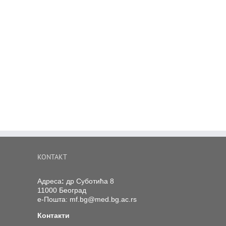
KONTAKT
Адреса
:
др Суботића 8
11000 Београд
е-Пошта:
mf.bg@med.bg.ac.rs
Контакти