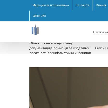
Медицинска истраживања
Ел. пошта
Именик
Office 365
Насловна
Обавештење о подношењу
документације Комисији за издавачку
Home
/
С
делатност (специјалистички уџбеници)
View
Larger
Image