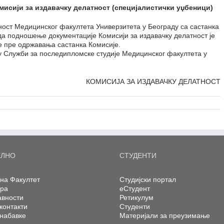
сији за издавачку делатност (специјалистички уџбеници)
ост Медицинског факултета Универзитета у Београду са састанка
да подношење документације Комисији за издавачку делатност је
 пре одржавања састанка Комисије.
 Служби за последипломске студије Медицинског факултета у
КОМИСИЈА ЗА ИЗДАВАЧКУ ДЕЛАТНОСТ
ЕЛНО
СТУДЕНТИ
на Факултет
Студијски портал
ера
еСтудент
авности
Ретикулум
контакти
Студенти
 набавке
Материјали за преузимање