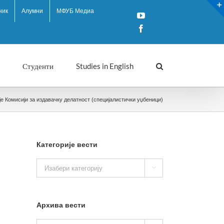
ник
Алумни
МФУБ Медиа
YouTube
Facebook
Студенти
Studies in English
Комисији за издавачку делатност (специјалистички уџбеници)
Категорије вести
Категорије

вести
Архива вести
Архива