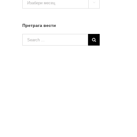

вести
Претрага вести