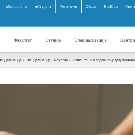
eЗапослени
еСтудент
Ретикулум
Облак
RedCap
Упит
Факултет
Студије
Специјализације
Центри
пецијализације
/
Специјализације - Актуелно
/
Обавештење о подношењу документације 