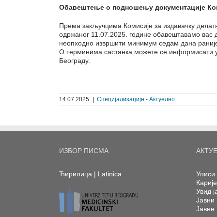
Обавештење о подношењу документације Коми
Према закључцима Комисије за издавачку делатн
одржаног 11.07.2025. године обавештавамо вас 
неопходно извршити минимум седам дана раније
О терминима састанка можете се информисати у
Београду.
14.07.2025.
|
Специјализације - Актуелно
ИЗБОР ПИСМА
АКТУ
Ћирилица
|
Latinica
Уписи 
Кариј
Увид ј
Јавни 
Јавне