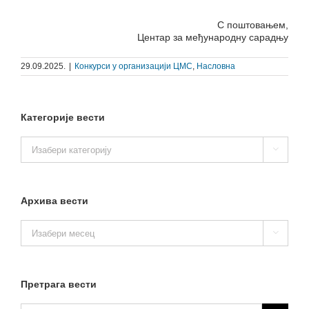
С поштовањем,
Центар за међународну сарадњу
29.09.2025.
|
Конкурси у организацији ЦМС
,
Насловна
Категорије вести
Категорије

вести
Архива вести
Архива

вести
Претрага вести