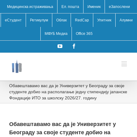
Медицинска истраживања
Ел. пошта
Именик
eЗапослени
еСтудент
Ретикулум
Облак
RedCap
Упитник
Алумни
МФУБ Медиа
Office 365
YouTube
Facebook
Обавештавамо вас да је Универзитет у Београду за своје
студенте добио на располагање једну стипендију јапанске
Фондације ИТО за школску 2026/27. годину
Обавештавамо вас да је Универзитет у
Београду за своје студенте добио на