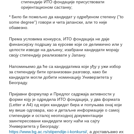
стипендије ИТО фондације присуствовати
оријентационом састанку;
* Било би пожељно да кандидат у одређеном степену (“to
some degree“) говори и чита јапански, али то није
обавезно.
Према условима конкурса, ИТО фондација не даје
финансијску подршку за курсеве који се делимично или у
целости изводе на даљину; изабрани кандидати морају
своју стипендију реализовати у Јапану.
Напомињемо да ће са кандидатима који уђу у ужи избор
за стипендију бити организован разговор, како би
кандидати могли добити номинацију Универзитета у
Београду.
Пријавни формулар и Предлог садржаја активности у
форми коју је одредила ИТО фондација, у два формата
(Letter и A4) од којих кандидат бира и попуњава онај који
му више одговара, као и детаљне информације о самој
стипендији и осталој неопходној документацији
заинтересовани кандидати могу наћи на сајту
Универзитета у Београду:
https://www.bg.ac.rs/stipendije-i-konkursi/
, а достављамо их