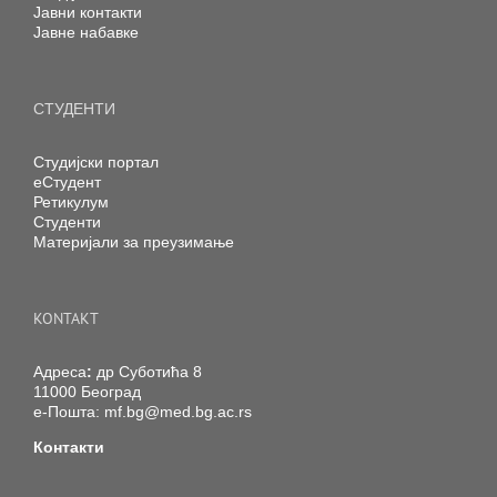
Јавни контакти
Јавне набавке
СТУДЕНТИ
Студијски портал
еСтудент
Ретикулум
Студенти
Материјали за преузимање
KONTAKT
Адреса
:
др Суботића 8
11000 Београд
е-Пошта:
mf.bg@med.bg.ac.rs
Контакти