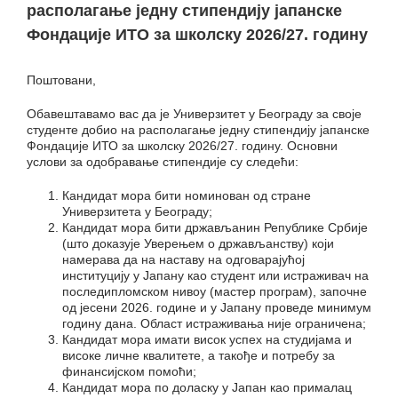
располагање једну стипендију јапанске
Фондације ИТО за школску 2026/27. годину
Поштовани,
Обавештавамо вас да је Универзитет у Београду за своје
студенте добио на располагање једну стипендију јапанске
Фондације ИТО за школску 2026/27. годину. Основни
услови за одобравање стипендије су следећи:
Кандидат мора бити номинован од стране
Универзитета у Београду;
Кандидат мора бити држављанин Републике Србије
(што доказује Уверењем о држављанству) који
намерава да на наставу на одговарајућој
институцију у Јапану као студент или истраживач на
последипломском нивоу (мастер програм), започне
од јесени 2026. године и у Јапану проведе минимум
годину дана. Област истраживања није ограничена;
Кандидат мора имати висок успех на студијама и
високе личне квалитете, а такође и потребу за
финансијском помоћи;
Кандидат мора по доласку у Јапан као прималац