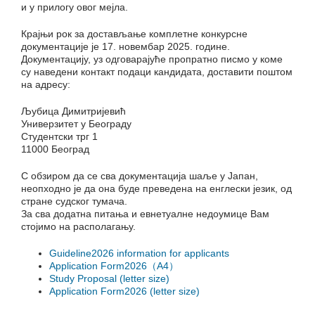
и у прилогу овог мејла.
Крајњи рок за достављање комплетне конкурсне
документације је 17. новембар 2025. године.
Документацију, уз одговарајуће пропратно писмо у коме
су наведени контакт подаци кандидата, доставити поштом
на адресу:
Љубица Димитријевић
Универзитет у Београду
Студентски трг 1
11000 Београд
С обзиром да се сва документација шаље у Јапан,
неопходно је да она буде преведена на енглески језик, од
стране судског тумача.
За сва додатна питања и евнетуалне недоумице Вам
стојимо на располагању.
Guideline2026 information for applicants
Application Form2026（A4）
Study Proposal (letter size)
Application Form2026 (letter size)