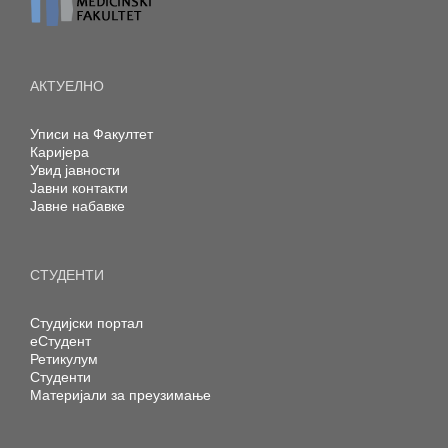
АКТУЕЛНО
Уписи на Факултет
Каријера
Увид јавности
Јавни контакти
Јавне набавке
СТУДЕНТИ
Студијски портал
еСтудент
Ретикулум
Студенти
Материјали за преузимање