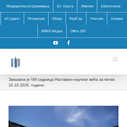
Медицинска истраживања
Ел. пошта
Именик
eЗапослени
еСтудент
Ретикулум
Облак
RedCap
Упитник
Алумни
МФУБ Медиа
Office 365
YouTube
Facebook
Заказана је VIII седница Наставно-научног већа за петак
10.10.2025. године
View
Larger
Image