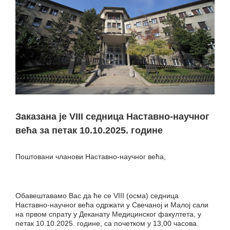
Заказана је VIII седница Наставно-научног
већа за петак 10.10.2025. године
Поштовани чланови Наставно-научног већа,
Обавештавамо Вас да ће се VIII (осма) седница
Наставно-научног већа одржати у Свечаној и Малој сали
на првом спрату у Деканату Медицинског факултета, у
петак 10.10.2025. године, са почетком у 13,00 часова.