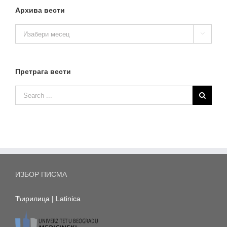
Архива вести
Архива

вести
Претрага вести
ИЗБОР ПИСМА
Ћирилица
|
Latinica