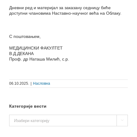
Дневни ред и материјал за заказану седницу биће
доступни члановима Наставно-научног већа на Облаку.
С поштовањем,
МЕДИЦИНСКИ ФАКУЛТЕТ
В.Д.ДЕКАНА
Проф. др Наташа Милић, с.р.
06.10.2025.
|
Насловна
Категорије вести
Категорије

вести