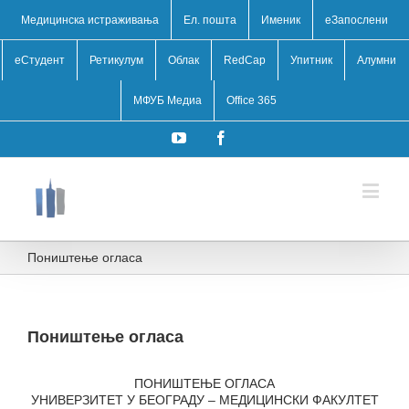
Медицинска истраживања
Ел. пошта
Именик
eЗапослени
еСтудент
Ретикулум
Облак
RedCap
Упитник
Алумни
МФУБ Медиа
Office 365
YouTube
Facebook
Поништење огласа
Поништење огласа
ПОНИШТЕЊЕ ОГЛАСА
УНИВЕРЗИТЕТ У БЕОГРАДУ – МЕДИЦИНСКИ ФАКУЛТЕТ