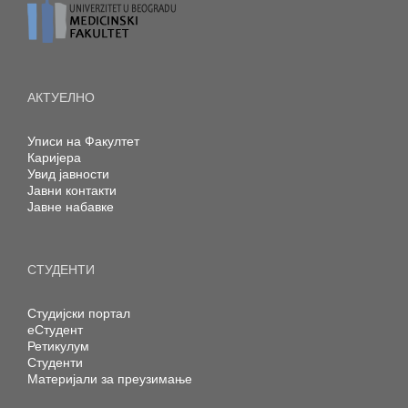
АКТУЕЛНО
Уписи на Факултет
Каријера
Увид јавности
Јавни контакти
Јавне набавке
СТУДЕНТИ
Студијски портал
еСтудент
Ретикулум
Студенти
Материјали за преузимање