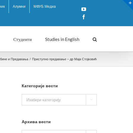
ник
Алумни
МФУБ Медиа
YouTube
Facebook
Студенти
Studies in English
ибине и Предавања
/
Приступно предавање – др Маја Стојковић
Категорије вести
Категорије

вести
Архива вести
Архива