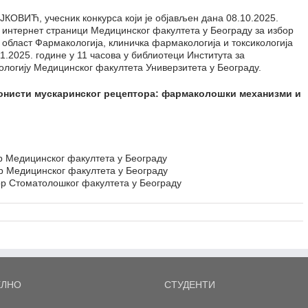
ОВИЋ, учесник конкурса који је објављен дана 08.10.2025.
 интернет страници Медицинског факултета у Београду за избор
у област Фармакологија, клиничка фармакологија и токсикологија
.2025. године у 11 часова у библиотеци Института за
ологију Медицинског факултета Универзитета у Београду.
гонисти мускаринског рецептора: фармаколошки механизми и
р Медицинског факултета у Београду
р Медицинског факултета у Београду
ор Стоматолошког факултета у Београду
ЕЛНО
СТУДЕНТИ