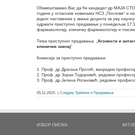
Обавештавамо Вас да ће кандидат др МАЈА СТОЈК
године у огласним новинама НСЗ „Послови“ и на
једног наставника у звање доцента за ужу научн
одржати приступно предавање у понедељак 17.11
фармакологију, клиничку фармакологију и токсик
Тема приступног предавања: „
Агонисти и анта
клинички значај
“
Комисија за приступно предавање:
1. Проф. др Драгана Протић, ванредни професо
2. Проф. др Зоран Тодоровић, редовни професо
3. Проф. др Јелена Рогановић, редовни профес
05.11.2025.
|
Слајдер Трибине и Предавања
ИЗБОР ПИСМА
АКТУ