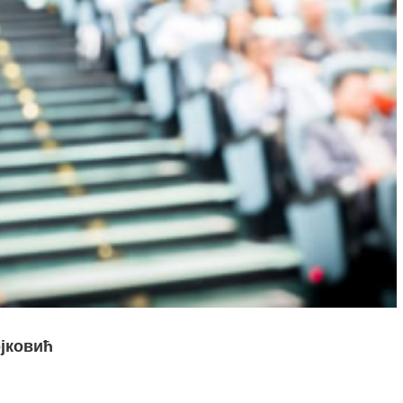
јковић