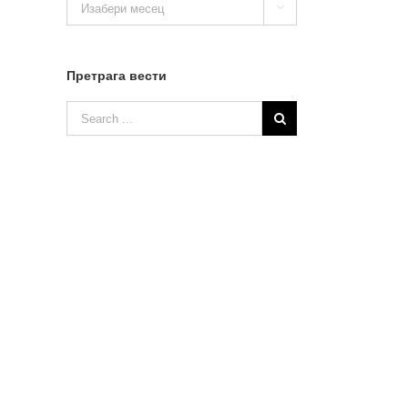

вести
Претрага вести