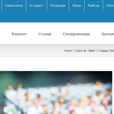
eЗапослени
еСтудент
Ретикулум
Облак
RedCap
Упит
Факултет
Студије
Специјализације
Центри
Home
/
Catch all - Slider
/
Слајдер Тр