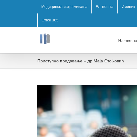
Медицинска истраживања
Ел. пошта
Именик
Office 365
Насловна
Приступно предавање – др Маја Стојковић
View
Larger
Image