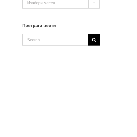

вести
Претрага вести