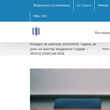
Медицинска истраживања
Ел. пошта
Именик
Office 365
Насловна
Конкурс за школску 2025/⁠2026. годину за
упис на мастер академске студије –
Home
ДРУГИ УПИСНИ РОК
View
Larger
Image