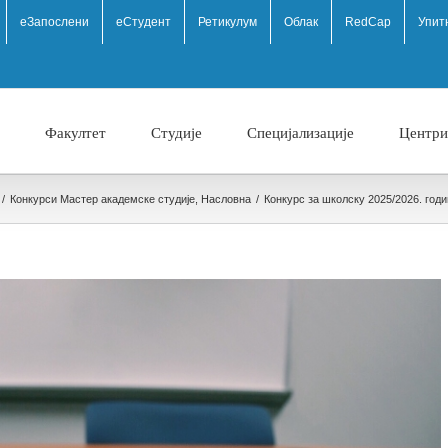
eЗапослени
еСтудент
Ретикулум
Облак
RedCap
Упит
Факултет
Студије
Специјализације
Центри
/
Конкурси Мастер академске студије
,
Насловна
/
Конкурс за школску 2025/⁠2026. го