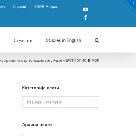
ник
Алумни
МФУБ Медиа
YouTube
Facebook
Студенти
Studies in English
дину за упис на мастер академске студије – ДРУГИ УПИСНИ РОК
Категорије вести
Категорије

вести
Архива вести
Архива