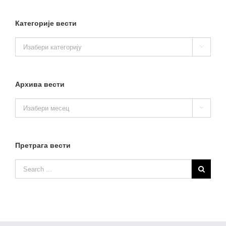
Категорије вести
Категорије

вести
Архива вести
Архива

вести
Претрага вести