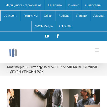
Медицинска истраживања
Ел. пошта
Именик
eЗапослени
еСтудент
Ретикулум
Облак
RedCap
Упитник
Алумни
МФУБ Медиа
Office 365
YouTube
Facebook
Мотивациони интервју за МАСТЕР АКАДЕМСКЕ СТУДИЈЕ
– ДРУГИ УПИСНИ РОК
View
Larger
Image