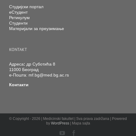
Студијски портал
еСтудент
Ретикулум
Студенти
Материјали за преузимање
KONTAKT
Адреса
:
др Суботића 8
11000 Београд
е-Пошта:
mf.bg@med.bg.ac.rs
Контакти
© Copyright -
2026 | Medicinski fakultet | Sva prava zadržana | Powered
by
WordPress
| Mapa sajta
YouTube
Facebook