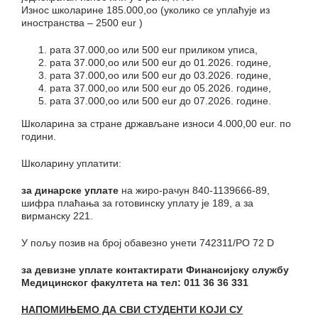
Износ школарине 185.000,оо (уколико се уплаћује из
иностранства – 2500 eur )
рата 37.000,оо или 500 eur приликом уписа,
рата 37.000,оо или 500 eur до 01.2026. године,
рата 37.000,оо или 500 eur до 03.2026. године,
рата 37.000,оо или 500 eur до 05.2026. године,
рата 37.000,оо или 500 eur до 07.2026. године.
Школарина за стране држављане износи 4.000,00 eur. по
години.
Школарину уплатити:
за динарске уплате
на жиро-рачун 840-1139666-89,
шифра плаћања за готовинску уплату је 189, а за
вирманску 221.
У пољу позив на број обавезно унети 742311/PO 72 D
за девизне уплате контактирати Финансијску службу
Медицинског факултета на тел: 011 36 36 331
НАПОМИЊЕМО ДА СВИ СТУДЕНТИ КОЈИ СУ