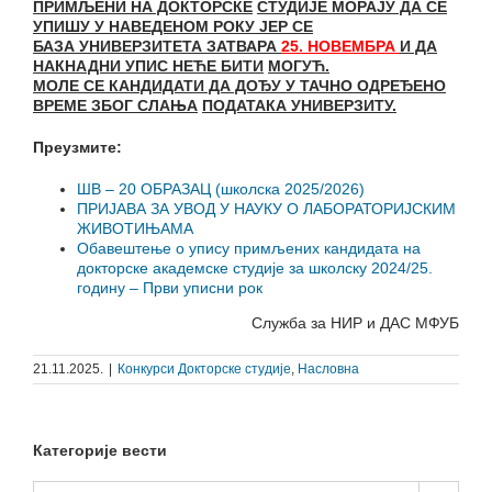
ПРИМЉЕНИ НА ДОКТОРСКЕ
СТУДИЈЕ МОРАЈУ ДА СЕ
УПИШУ У НАВЕДЕНОМ РОКУ ЈЕР СЕ
БАЗА
УНИВЕРЗИТЕТА ЗАТВАРА
25.
НОВЕМБРА
И ДА
НАКНАДНИ УПИС НЕЋЕ БИТИ
МОГУЋ.
МОЛЕ СЕ КАНДИДАТИ ДА ДОЂУ У ТАЧНО ОДРЕЂЕНО
ВРЕМЕ ЗБОГ СЛАЊА
ПОДАТАКА УНИВЕРЗИТУ.
Преузмите:
ШВ – 20 ОБРАЗАЦ (школска 2025/2026)
ПРИЈАВА ЗА УВОД У НАУКУ О ЛАБОРАТОРИЈСКИМ
ЖИВОТИЊАМА
Обавештење о упису примљених кандидата на
докторске академске студије за школску 2024/25.
годину – Први уписни рок
Служба за НИР и ДАС МФУБ
21.11.2025.
|
Конкурси Докторске студије
,
Насловна
Категорије вести
Категорије