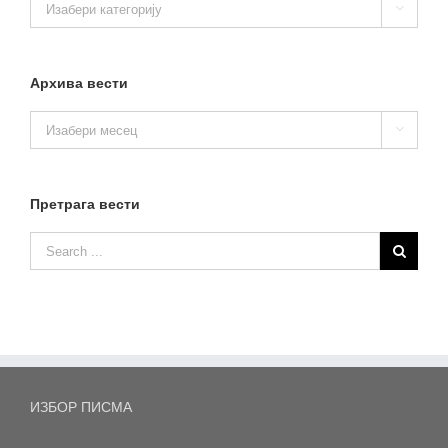

вести
Архива вести
Архива

вести
Претрага вести
ИЗБОР ПИСМА