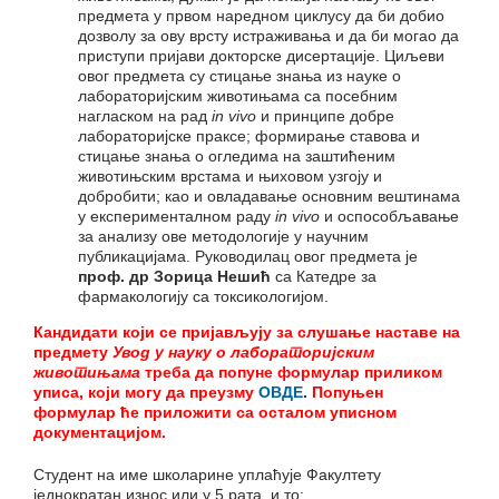
предмета у првом наредном циклусу да би добио
дозволу за ову врсту истраживања и да би могао да
приступи пријави докторске дисертације. Циљеви
овог предмета су стицање знања из науке о
лабораторијским животињама са посебним
нагласком на рад
in vivo
и принципе добре
лабораторијске праксе; формирање ставова и
стицање знања о огледима на заштићеним
животињским врстама и њиховом узгоју и
добробити; као и овладавање основним вештинама
у експерименталном раду
in vivo
и оспособљавање
за анализу ове методологије у научним
публикацијама. Руководилац овог предмета је
проф. др Зорица Нешић
са Катедре за
фармакологију са токсикологијом.
Кандидати који се пријављују за слушање наставе на
предмету
Увод у науку о лабораторијским
животињама
треба да попуне формулар приликом
уписа, који могу да преузму
ОВДЕ
.
Попуњен
формулар ће приложити са осталом уписном
документацијом.
Студент на име школарине уплаћује Факултету
једнократан износ или у 5 рата, и то: