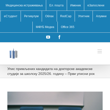
Медицинска истраживања
Ел. пошта
Именик
eЗапослени
еСтудент
Ретикулум
Облак
RedCap
Упитник
Алумни
МФУБ Медиа
Office 365
YouTube
Facebook
Упис примљених кандидата на докторске академске
студије за школску 2025/26. годину – Први уписни рок
View
Larger
Image