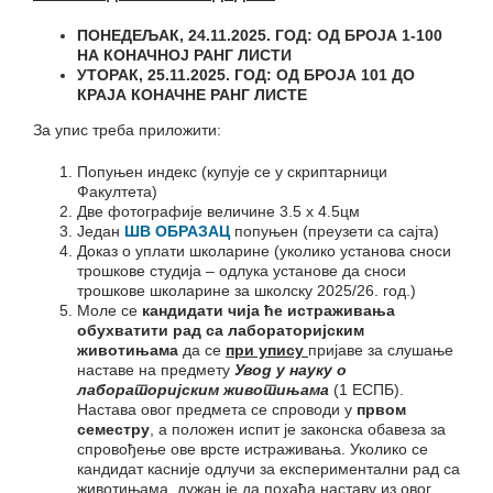
ПОНЕДЕЉАК, 2
4
.1
1
.202
5
. ГОД: ОД БРОЈА 1-
100
НА КОНАЧНОЈ РАНГ ЛИСТИ
УТОРАК, 2
5
.1
1
.202
5
. ГОД: ОД БРОЈА
101 ДО
КРАЈА
КОНАЧН
Е
РАНГ ЛИСТ
Е
За упис треба приложити:
Попуњен индекс (купује се у скриптарници
Факултета)
Две фотографије величине 3.5 x 4.5цм
Један
ШВ ОБРАЗАЦ
попуњен (преузети са сајта)
Доказ о уплати школарине (уколико установа сноси
трошкове студија – одлука установе да сноси
трошкове школарине за школску 2025/26. год.)
Моле се
кандидати чија ће истраживања
обухватити рад са лабораторијским
животињама
да се
при упису
пријаве за слушање
наставе на предмету
Увод у науку о
лабораторијским животињама
(1 ЕСПБ).
Настава овог предмета се спроводи у
првом
семестру
, а положен испит је законска обавеза за
спровођење ове врсте истраживања. Уколико се
кандидат касније одлучи за експериментални рад са
животињама, дужан је да похађа наставу из овог