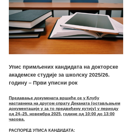
Упис примљених кандидата на докторске
академске студије за школску 2025/26.
годину – Први уписни рок
Предавање докумената вршиће се у Клубу
наставникa на другом спрату Деканата
(остављањем
документације у за то предвиђену кутију) у периоду
од 2
4
–
25
.
новембра
202
5
.
године од 10:00 до 13:00
часова.
РАСПОРЕД УПИСА КАНДИДАТА
: