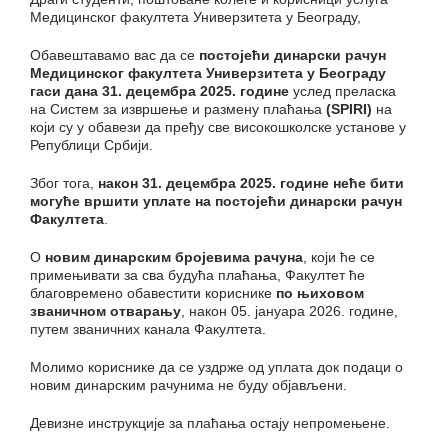
Медицинског факултета Универзитета у Београду,
Обавештавамо вас да се
постојећи динарски рачун
Медицинског факултета Универзитета у Београду
гаси дана 31. децембра 2025. године
услед преласка
на Систем за извршење и размену плаћања
(SPIRI)
на
који су у обавези да пређу све високошколске установе у
Републици Србији.
Због тога,
након 31. децембра 2025. године неће бити
могуће вршити уплате на постојећи динарски рачун
Факултета
.
О
новим динарским бројевима рачуна
, који ће се
примењивати за сва будућа плаћања, Факултет ће
благовремено обавестити кориснике
по њиховом
званичном отварању
, након 05. јануара 2026. године,
путем званичних канала Факултета.
Молимо кориснике да се уздрже од уплата док подаци о
новим динарским рачунима не буду објављени.
Девизне инструкције за плаћања остају непромењене.