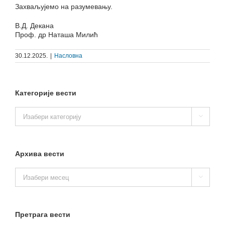
Захваљујемо на разумевању.
В.Д. Декана
Проф. др Наташа Милић
30.12.2025.
|
Насловна
Категорије вести
Категорије

вести
Архива вести
Архива

вести
Претрага вести