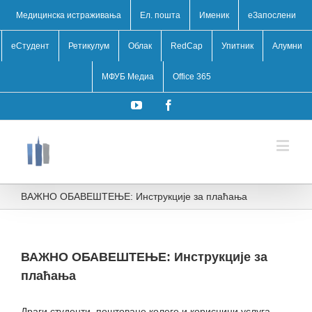
Медицинска истраживања
Ел. пошта
Именик
eЗапослени
еСтудент
Ретикулум
Облак
RedCap
Упитник
Алумни
МФУБ Медиа
Office 365
YouTube
Facebook
ВАЖНО ОБАВЕШТЕЊЕ: Инструкције за плаћања
ВАЖНО ОБАВЕШТЕЊЕ: Инструкције за
плаћања
Драги студенти, поштоване колеге и корисници услуга