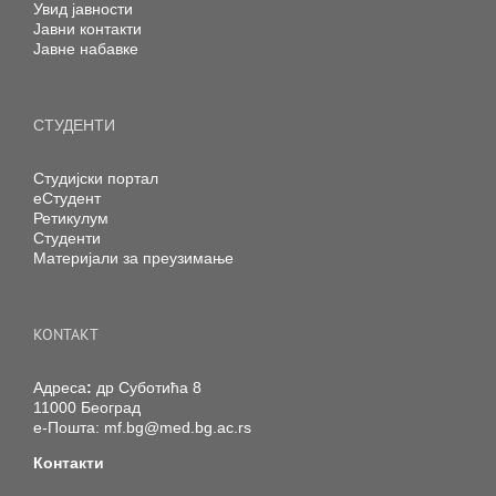
Увид јавности
Јавни контакти
Јавне набавке
СТУДЕНТИ
Студијски портал
еСтудент
Ретикулум
Студенти
Материјали за преузимање
KONTAKT
Адреса
:
др Суботића 8
11000 Београд
е-Пошта:
mf.bg@med.bg.ac.rs
Контакти