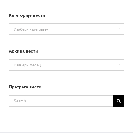
Категорије вести
Категорије

вести
Архива вести
Архива

вести
Претрага вести