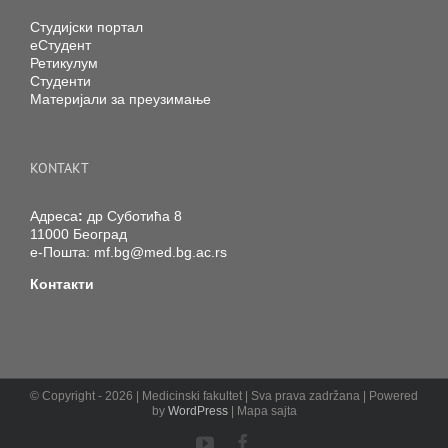
Студијски портал
еСтудент
Ретикулум
Студенти
Материјали за преузимање
KONTAKT
Адреса
:
др Суботића 8
11000 Београд
е-Пошта:
mf.bg@med.bg.ac.rs
Контакти
© Copyright -
2026 | Medicinski fakultet | Sva prava zadržana | Powered
by
WordPress
| Mapa sajta
YouTube
Facebook