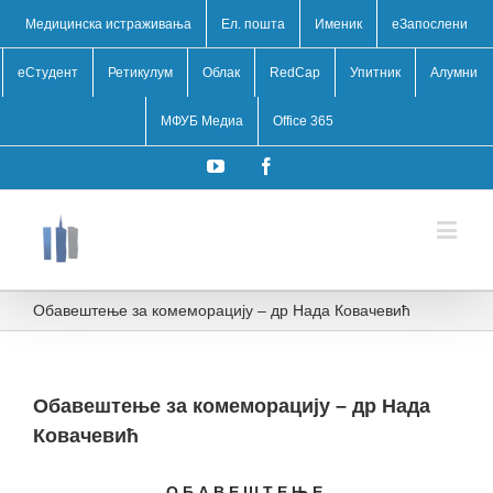
Медицинска истраживања
Ел. пошта
Именик
eЗапослени
еСтудент
Ретикулум
Облак
RedCap
Упитник
Алумни
МФУБ Медиа
Office 365
YouTube
Facebook
Обавештење за комеморацију – др Надa Ковачевић
Обавештење за комеморацију – др Надa
Ковачевић
О Б А В Е Ш Т Е Њ Е