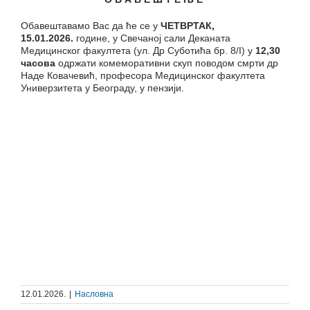
Обавештавамо Вас да ће се у
ЧЕТВРТАК,
15.01.2026.
године, у Свечаној сали Деканата
Медицинског факултета (ул. Др Суботића бр. 8/I) у
12,30
часова
одржати комеморативни скуп поводом смрти др
Наде Ковачевић, професора Медицинског факултета
Универзитета у Београду, у пензији.
12.01.2026.
|
Насловна