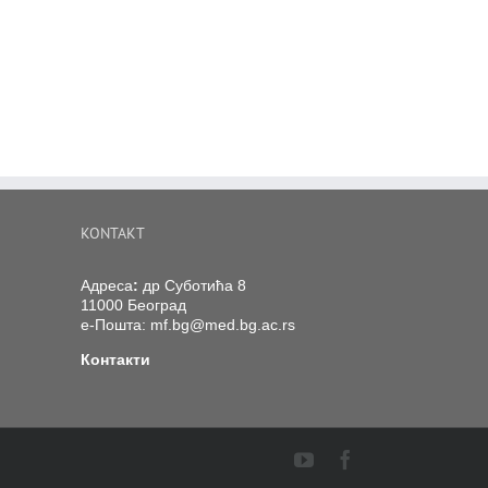
KONTAKT
Адреса
:
др Суботића 8
11000 Београд
е-Пошта:
mf.bg@med.bg.ac.rs
Контакти
YouTube
Facebook