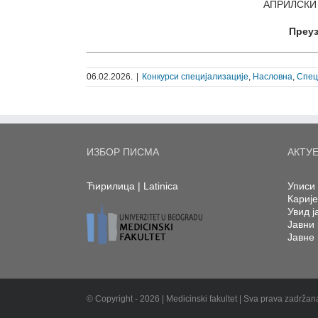
АПРИЛСКИ 
Преуз
06.02.2026.
|
Конкурси специјализације
,
Насловна
,
Спец
ИЗБОР ПИСМА
АКТУ
Ћирилица
|
Latinica
Уписи 
Кариј
Увид ј
Јавни 
Јавне
© Copyright -
2026 | Medicinski fakultet | Sva prava zadrža