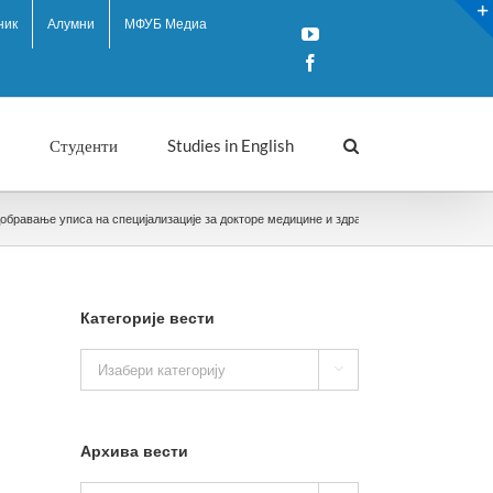
ник
Алумни
МФУБ Медиа
YouTube
Facebook
Студенти
Studies in English
обравање уписа на специјализације за докторе медицине и здравствене сараднике који
Категорије вести
Категорије

вести
Архива вести
Архива