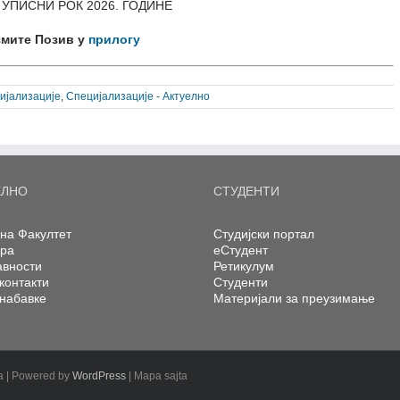
УПИСНИ РОК 2026. ГОДИНЕ
мите Позив у
прилогу
ијализације
,
Специјализације - Актуелно
ЕЛНО
СТУДЕНТИ
на Факултет
Студијски портал
ера
еСтудент
авности
Ретикулум
контакти
Студенти
 набавке
Материјали за преузимање
na | Powered by
WordPress
| Mapa sajta