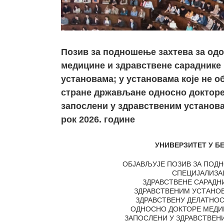
Републике
Србије за
априлски
уписни рок
2026. године
Позив за подношење захтева за одо
медицине и здравствене сараднике 
установама; у установама које не 
стране држављане односно докторе 
запослени у здравственим установа
рок 2026. године
УНИВЕРЗИТЕТ У Б
ОБЈАВЉУЈЕ ПОЗИВ ЗА ПОДН
СПЕЦИЈАЛИЗА
ЗДРАВСТВЕНЕ САРАДН
ЗДРАВСТВЕНИМ УСТАНОВ
ЗДРАВСТВЕНУ ДЕЛАТНОС
ОДНОСНО ДОКТОРЕ МЕДИЦ
ЗАПОСЛЕНИ У ЗДРАВСТВЕН