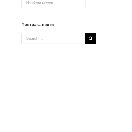

вести
Претрага вести