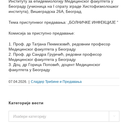
Институту за епидемиологију Медицинског факултета у
Београду (учионица на I спрату зграде Хистофизиолошког
института), Вишеградска 26А, Београд.
Тема приступнмог предавања: „БОЛНИЧКЕ ИНФЕКЦИЈЕ “
Комисија за приступно предавање:
1. Проф. др Татјана Пекмезовић, редовнии професор
Медицинског факултета у Београду
2. Проф. др Сандра Грујичић, редовни професор
Медицинског факултета у Београду
3. Доц. др Горица Поповић, доцент Медицинског
факултета у Београду
07.04.2026.
|
Слајдер Трибине и Предавања
Категорије вести
Категорије

вести