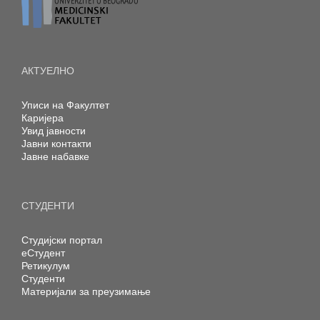
АКТУЕЛНО
Уписи на Факултет
Каријера
Увид јавности
Јавни контакти
Јавне набавке
СТУДЕНТИ
Студијски портал
еСтудент
Ретикулум
Студенти
Материјали за преузимање