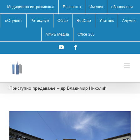
Медицинска истраживања
Ел. пошта
Именик
eЗапослени
еСтудент
Ретикулум
Облак
RedCap
Упитник
Алумни
МФУБ Медиа
Office 365
YouTube
Facebook
Приступно предавање – др Владимир Николић
View
Larger
Image