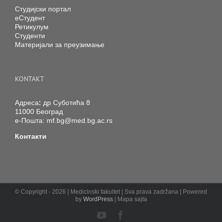
Студијски портал
еСтудент
Ретикулум
Студенти
Материјали за преузимање
KONTAKT
Адреса
:
др Суботића 8
11000 Београд
е-Пошта:
mf.bg@med.bg.ac.rs
Контакти
© Copyright -
2026 | Medicinski fakultet | Sva prava zadržana | Powered
by
WordPress
| Mapa sajta
YouTube
Facebook