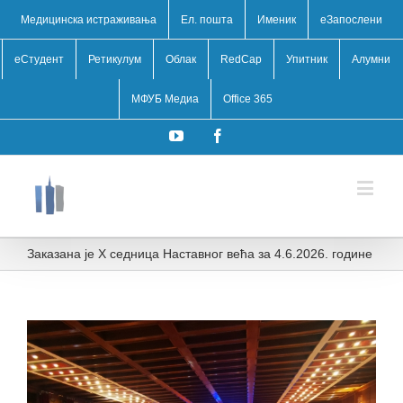
Медицинска истраживања
Ел. пошта
Именик
eЗапослени
еСтудент
Ретикулум
Облак
RedCap
Упитник
Алумни
МФУБ Медиа
Office 365
YouTube
Facebook
Заказана је X седница Наставног већа за 4.6.2026. године
View
Larger
Image