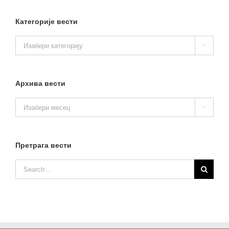
Категорије вести
Категорије

вести
Архива вести
Архива

вести
Претрага вести