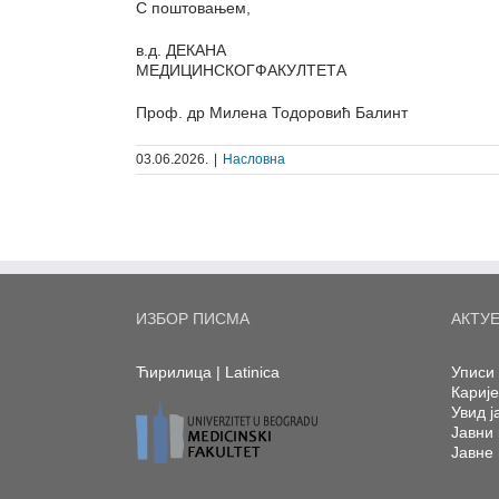
С поштовањем,
в.д. ДЕКАНA
МЕДИЦИНСКОГФАКУЛТЕТА
Проф. др Милена Тодоровић Балинт
03.06.2026.
|
Насловна
ИЗБОР ПИСМА
АКТУ
Ћирилица
|
Latinica
Уписи 
Кариј
Увид ј
Јавни 
Јавне