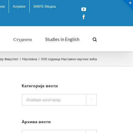
ник
Алумни
МФУБ Медиа
YouTube
Facebook
Студенти
Studies in English
дер Факултет
/
Насловна
/
XVII седница Наставно-научног већа
Категорије вести
Категорије

вести
Архива вести
Архива