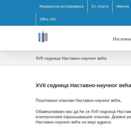
Медицинска истраживања
Ел. пошта
Именик
Office 365
Насловна
XVII седница Наставно-научног већа
XVII седница Наставно-научног већ
Поштован
и чланови Наставно-научног већа
,
Обавештавам
о в
ас да ће
се
XVII седница Настав
електронским изјашњавањем чланова. Дневни р
Наставно-научног већа
на мејл адресе.