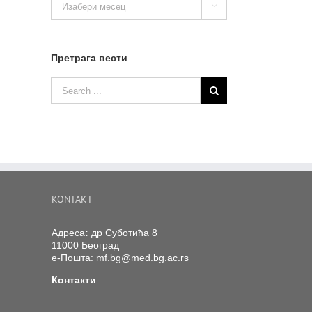

вести
Претрага вести
KONTAKT
Адреса
:
др Суботића 8
11000 Београд
е-Пошта:
mf.bg@med.bg.ac.rs
Контакти