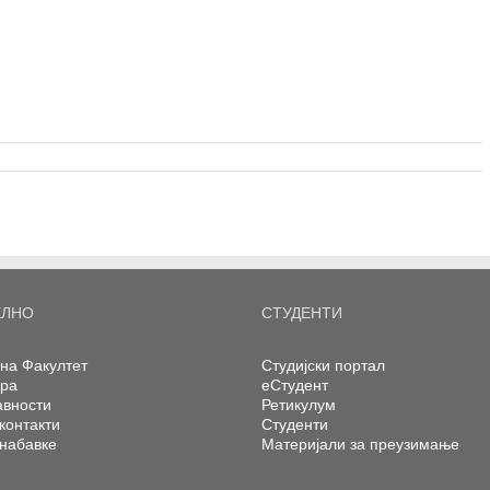
ЕЛНО
СТУДЕНТИ
на Факултет
Студијски портал
ера
еСтудент
авности
Ретикулум
контакти
Студенти
 набавке
Материјали за преузимање