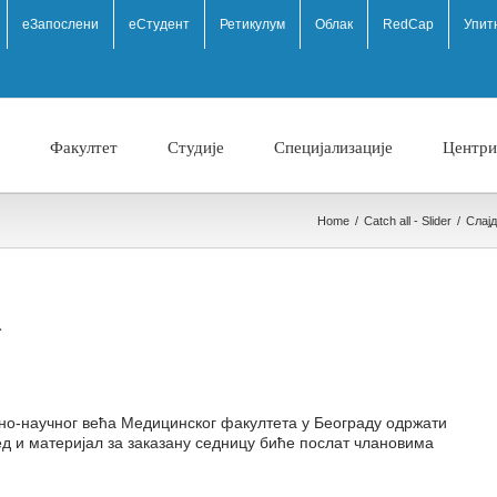
eЗапослени
еСтудент
Ретикулум
Облак
RedCap
Упит
Факултет
Студије
Специјализације
Центри
Home
/
Catch all - Slider
/
Слај
а
но-научног већа Медицинског факултета у Београду
одржати
ед и
материјал за заказану седницу биће
послат члановима