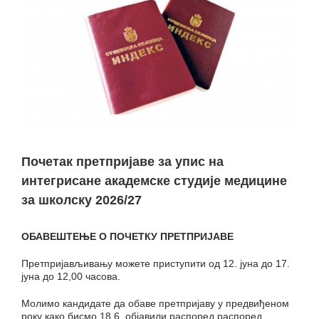
Почетак претпријаве за упис на
интегрисане академске студије медицине
за школску 2026/27
ОБАВЕШТЕЊЕ О ПОЧЕТКУ ПРЕТПРИЈАВЕ
Претпријављивању можете приступити од 12. јуна до 17.
јуна до 12,00 часова.
Молимо кандидате да обаве претпријаву у предвиђеном
року како бисмо 18.6. објавили распоред распоред