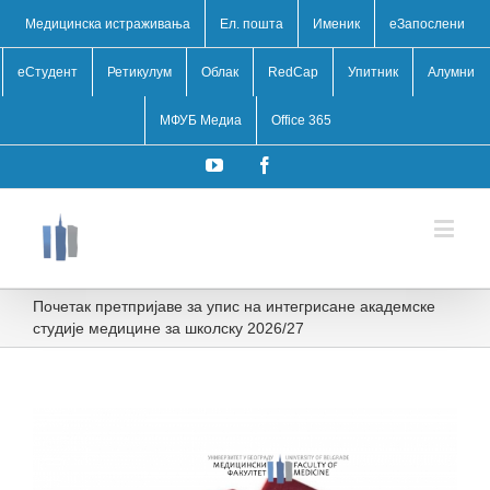
Медицинска истраживања
Ел. пошта
Именик
eЗапослени
еСтудент
Ретикулум
Облак
RedCap
Упитник
Алумни
МФУБ Медиа
Office 365
YouTube
Facebook
Почетак претпријаве за упис на интегрисане академске
студије медицине за школску 2026/27
View
Larger
Image