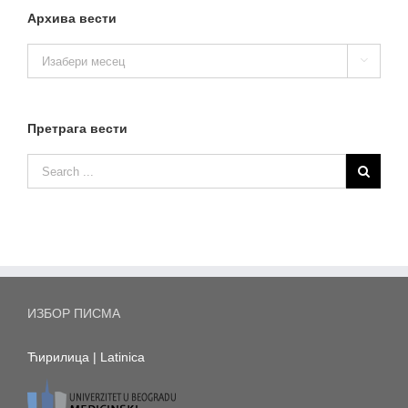
Архива вести
Архива

вести
Претрага вести
ИЗБОР ПИСМА
Ћирилица
|
Latinica