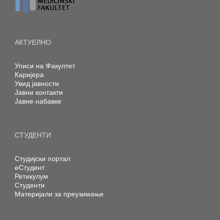
АКТУЕЛНО
Уписи на Факултет
Каријера
Увид јавности
Јавни контакти
Јавне набавке
СТУДЕНТИ
Студијски портал
еСтудент
Ретикулум
Студенти
Материјали за преузимање