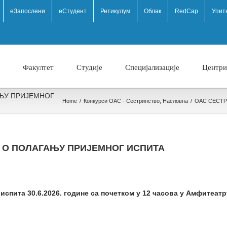
eЗапослени
еСтудент
Ретикулум
Облак
RedCap
Упит
Факултет
Студије
Специјализације
Центри
ЊУ ПРИЈЕМНОГ
Home
/
Конкурси ОАС - Сестринство
,
Насловна
/
ОАС СЕСТ
О ПОЛАГАЊУ ПРИЈЕМНОГ ИСПИТА
 испита 30.6.2026. године са почетком у 12 часова у
Амфитеатру