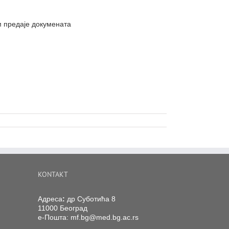
м предаје докумената
KONTAKT
Адреса
:
др Суботића 8
11000 Београд
е-Пошта:
mf.bg@med.bg.ac.rs