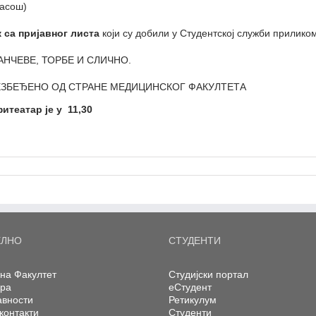
пасош)
 са пријавног листа
који су добили у Студентској служби прилико
АНЧЕВЕ, ТОРБЕ И СЛИЧНО.
ЕЗБЕЂЕНО ОД СТРАНЕ МЕДИЦИНСКОГ ФАКУЛТЕТА
итеатар је у 11,30
ЕЛНО
СТУДЕНТИ
на Факултет
Студијски портал
ера
еСтудент
авности
Ретикулум
контакти
Студенти