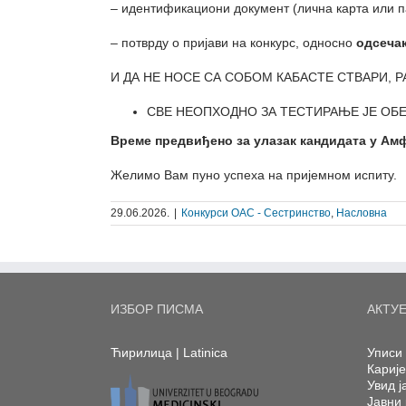
– идентификациони документ (лична карта или 
– потврду о пријави на конкурс, односно
одсечак
И ДА НЕ НОСЕ СА СОБОМ КАБАСТЕ СТВАРИ, Р
СВЕ НЕОПХОДНО ЗА ТЕСТИРАЊЕ ЈЕ ОБ
Време предвиђено за улазак кандидата у
Амф
Желимо Вам пуно успеха на пријемном испиту.
29.06.2026.
|
Конкурси ОАС - Сестринство
,
Насловна
ИЗБОР ПИСМА
АКТУ
Ћирилица
|
Latinica
Уписи 
Кариј
Увид ј
Јавни 