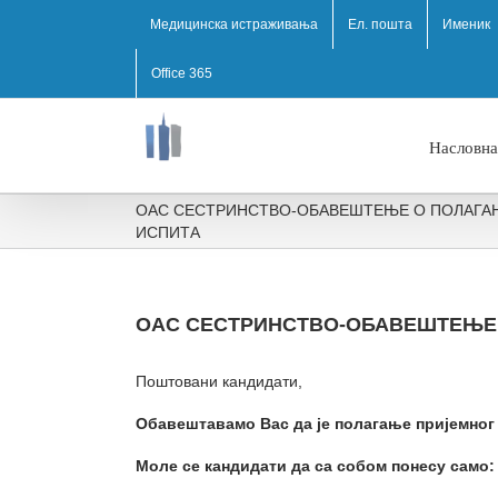
Медицинска истраживања
Ел. пошта
Именик
Office 365
Насловна
ОАС СЕСТРИНСТВО-ОБАВЕШТЕЊЕ О ПОЛАГА
ИСПИТА
ОАС СЕСТРИНСТВО-ОБАВЕШТЕЊЕ 
Поштовани кандидати,
Обавештавамо Вас да је полагање приј
емног
Моле се кандидати да са собом понесу само: