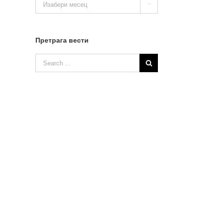

вести
Претрага вести