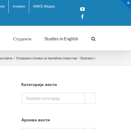
ник
Алумни
МФУБ Медиа
YouTube
Facebook
Студенти
Studies in English
асловна
/
Отварање позива за пролећни семестар – Ерасмус+
Категорије вести
Категорије

вести
Архива вести
Архива