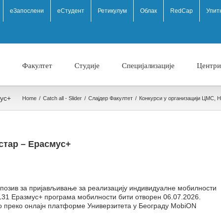
eЗапослени
еСтудент
Ретикулум
Облак
RedCap
Упит
Факултет
Студије
Специјализације
Центри
ус+
Home
/
Catch all - Slider
/
Слајдер Факултет
/
Конкурси у организацији ЦМС
,
Н
стар – Ерасмус+
 позив за пријављивање за реализацију индивидуалне мобилности
 131 Еразмус+ програма мобилности бити отворен 06.07.2026.
во преко онлајн платформе Универзитета у Београду MobiON