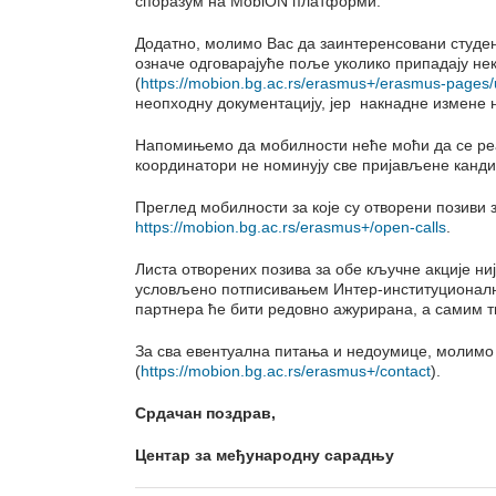
споразум на MobiON платформи.
Додатно, молимо Вас да заинтеренсовани студен
означе одговарајуће поље уколико припадају не
(
https://mobion.bg.ac.rs/erasmus+/erasmus-pages/u
неопходну документацију, јер накнадне измене 
Напомињемо да мобилности неће моћи да се реал
координатори не номинују све пријављене кандид
Преглед мобилности за које су отворени позиви 
https://mobion.bg.ac.rs/erasmus+/open-calls
.
Листа отворених позива за обе кључне акције ниј
условљено потписивањем Интер-институционалн
партнера ће бити редовно ажурирана, а самим т
За сва евентуална питања и недоумице, молимо 
(
https://mobion.bg.ac.rs/erasmus+/contact
).
Срдачан поздрав,
Центар за међународну сарадњу