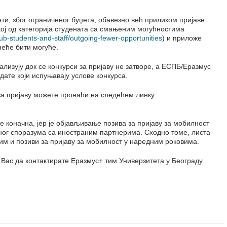
ти, због ограниченог буџета, обавезно већ приликом пријаве
кој од категорија студената са смањеним могућностима
b-students-and-staff/outgoing-fewer-opportunities
) и приложе
неће бити могуће.
изују док се конкурси за пријаву не затворе, а ЕСПБ/Еразмус
ате који испуњавају услове конкурса.
за пријаву можете пронаћи на следећем линку:
е коначна, јер је објављивање позива за пријаву за мобилност
ог споразума са иностраним партнерима. Сходно томе, листа
им и позиви за пријаву за мобилност у наредним роковима.
Вас да контактирате Еразмус+ тим Универзитета у Београду