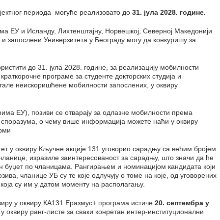
ојектног периода могуће реализовато до
31. јула 2028. године.
ма ЕУ и Исланду, Лихтенштајну, Норвешкој, Северној Македонији
и и запослени Универзитета у Београду могу да конкуришу за
ристити до 31. јула 2028. године, за реализацију мобилности
 краткорочне програме за студенте докторских студија и
тале неискоришћене мобилности запослених, у оквиру
рима ЕУ), позиви се отварају за одлазне мобилности према
споразума, о чему више информација можете наћи у оквиру
рми
тет у оквиру Кључне акције 131 уговорио сарадњу са већим бројем
 чланице, изразиле заинтересованост за сарадњу, што значи да ће
н буџет по чланицама. Рангирањем и номинацијом кандидата који
ива, чланице УБ су те које одлучују о томе на које, од уговорених
која су им у датом моменту на располагању.
квиру у оквиру КА131 Еразмус+ програма истиче
20. септембра у
у оквиру ранг-листе за сваки конретан интер-институционални