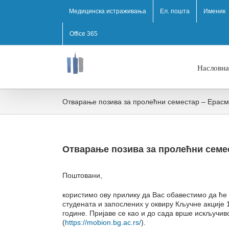
Медицинска истраживања
Ел. пошта
Именик
Office 365
Насловна
Отварање позива за пролећни семестар – Ерасм
Отварање позива за пролећни семе
Поштовани,
користимо ову прилику да Вас обавестимо да ћe
студената и запослених у оквиру Кључне акције
године. Пријаве се као и до сада врше искључи
(
https://mobion.bg.ac.rs/
).