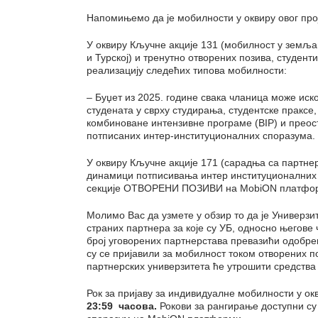
Напомињемо да је мобилности у оквиру овог пр
У оквиру Кључне акције 131 (мобилност у земља
и Турској) и тренутно отворених позива, студент
реализацију следећих типова мобилности:
– Буџет из 2025. године свака чланица може иско
студената у сврху студирања, студентске праксе,
комбиноване интензивне програме (BIP) и преос
потписаних интер-институционалних споразума.
У оквиру Кључне акције 171 (сарадња са партне
динамици потписивања интер институционалних 
секције ОТВОРЕНИ ПОЗИВИ на MobiON платфо
Молимо Вас да узмете у обзир то да је Универзи
страних партнера за које су УБ, односно његове
број уговорених партнерстава превазићи одобре
су се пријавили за мобилност током отворених поз
партнерских универзитета ће утрошити средства 
Рок за пријаву за индивидуалне мобилности у о
23:59 часова.
Рокови за рангирање доступни су 