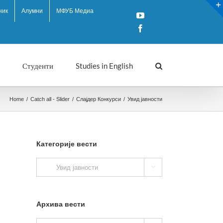
ник
Алумни
МФУБ Медиа
YouTube
Facebook
Студенти
Studies in English
Home
/
Catch all - Slider
/
Слајдер Конкурси
/
Увид јавности
Категорије вести
Категорије

вести
Архива вести
Архива