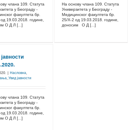
ову члана 109. Статута
На основу члана 109. Статута
зитета у Београду -
Универзитета у Београду -
нског факултета бр.
Медицинског факултета бр.
 од 19.03.2018. године,
25/Х-2 од 19.03.2018. године,
м О Д Л [...]
доносим О Д [...]
 јавности
.2020.
020.
|
Насловна
,
вања
,
Увид јавности
ову члана 109. Статута
зитета у Београду -
нског факултета бр.
 од 19.03.2018. године,
м О Д Л [...]