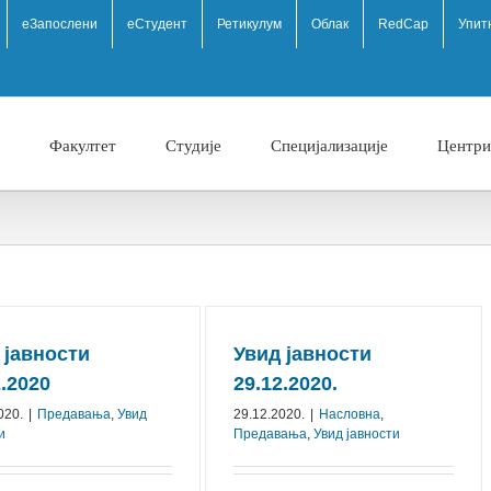
eЗапослени
еСтудент
Ретикулум
Облак
RedCap
Упит
Факултет
Студије
Специјализације
Центри
 јавности
Увид јавности
2.2020
29.12.2020.
020.
|
Предавања
,
Увид
29.12.2020.
|
Насловна
,
и
Предавања
,
Увид јавности