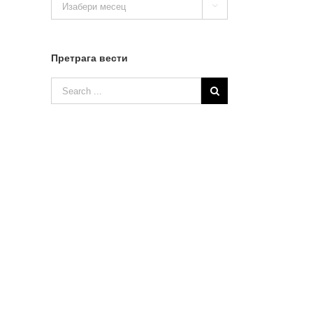

вести
Претрага вести