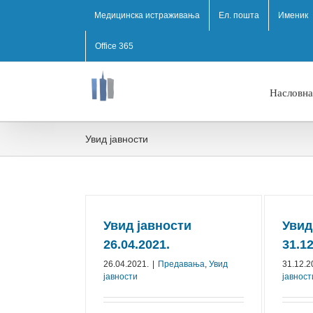
Медицинска истраживања
Ел. пошта
Именик
Office 365
Насловна
Увид јавности
Увид јавности
Увид
26.04.2021.
31.1
26.04.2021.
|
Предавања
,
Увид
31.12.2
јавности
јавност