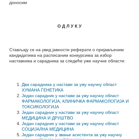
доносим
О Д Л У К У
Стављају се на увид јавности реферати о пријављеним
кандидатима на расписаним конкурсима за избор
наставника и сарадника за следеће уже научне области:
Два сарадника у настави за ужу научну област
ХУМАНА ГЕНЕТИКА
Један сарадник у настави за ужу научну област
ФАРМАКОЛОГИЈА, КЛИНИЧКА ФАРМАКОЛОГИЈА И
ТОКСИКОЛОГИЈА
Један сарадник у настави за ужу научну област
МЕДИЦИНА И ДРУШТВО
Један сарадник у настави за ужу научну област
СОЦИЈАЛНА МЕДИЦИНА
Један сарадник у звање асистента за ужу научну