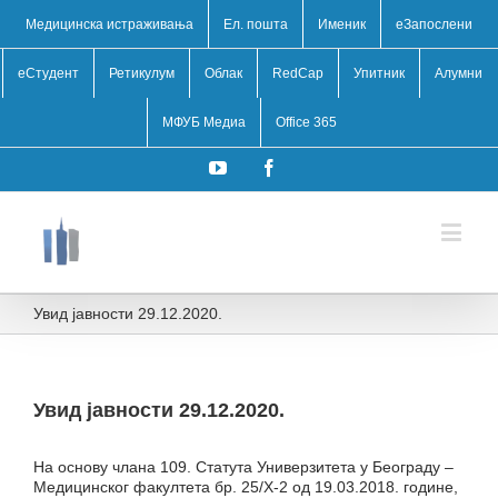
Медицинска истраживања
Ел. пошта
Именик
eЗапослени
еСтудент
Ретикулум
Облак
RedCap
Упитник
Алумни
МФУБ Медиа
Office 365
YouTube
Facebook
Увид јавности 29.12.2020.
Увид јавности 29.12.2020.
На основу члана 109. Статута Универзитета у Београду –
Медицинског факултета бр. 25/Х-2 од 19.03.2018. године,