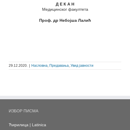
Д Е К А Н
Медицинског факултета
Проф. др Небојша Лалић
29.12.2020.
|
Насловна
,
Предавања
,
Увид јавности
ИЗБОР ПИСМА
Ћирилица
|
Latinica