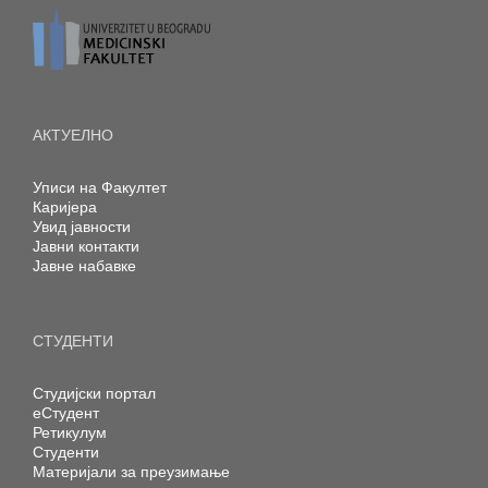
АКТУЕЛНО
Уписи на Факултет
Каријера
Увид јавности
Јавни контакти
Јавне набавке
СТУДЕНТИ
Студијски портал
еСтудент
Ретикулум
Студенти
Материјали за преузимање