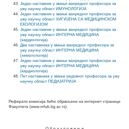
Један наставник у звање ванредног професора за
ужу научну област ИМУНОЛОГИЈА
Један наставник у звање ванредног професора за
ужу научну област ХИГИЈЕНА СА МЕДИЦИНСКОМ
ЕКОЛОГИЈОМ
Један наставник у звање ванредног професора за
ужу научну област ИНТЕРНА МЕДИЦИНА
(кардиологија)
Два наставника у звање ванредног професора за
ужу научну област ИНТЕРНА МЕДИЦИНА
(хематологија)
Један наставник у звање ванредног професора за
ужу научну област ИНТЕРНА МЕДИЦИНА
(кардиологија)
Пет наставника у звање редовног професора за ужу
научну област ПЕДИЈАТРИЈА
Реферати комисија биће објављени на интернет страници
Факултета (www.mfub.bg.ac.rs).
О б р а з л о ж е њ е