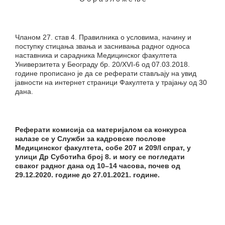
Чланом 27. став 4. Правилника о условима, начину и
поступку стицања звања и заснивања радног односа
наставника и сарадника Медицинског факултета
Универзитета у Београду бр. 20/XVI-6 од 07.03.2018.
године прописано је да се реферати стављају на увид
јавности на интернет страници Факултета у трајању од 30
дана.
Реферати к
омисија са материјалом са конкурса
налазе се у Служби за кадровске послове
Медицинског факултета, собе 207 и 209/
I
спрат, у
улици Др Суботића број 8. и могу се погледати
сваког радног дана од 10–14 часова, почев од
29
.
12
.20
20
. године до
27
.
01
.2021. године.