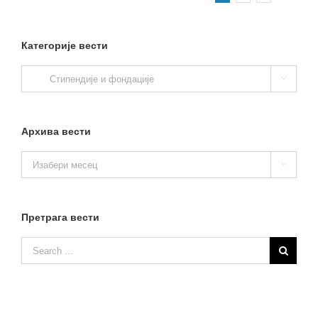
Категорије вести
Категорије

вести
Архива вести
Архива

вести
Претрага вести