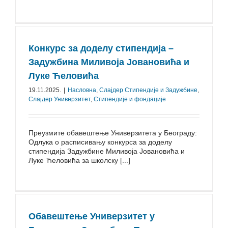
Конкурс за доделу стипендија –
Задужбина Миливоја Јовановића и
Луке Ћеловића
19.11.2025.
|
Насловна
,
Слајдер Стипендије и Задужбине
,
Слајдер Универзитет
,
Стипендије и фондације
Преузмите обавештење Универзитета у Београду:
Одлука о расписивању конкурса за доделу
стипендија Задужбине Миливоја Јовановића и
Луке Ћеловића за школску [...]
Обавештење Универзитет у