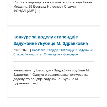
Српска академија наука и уметности Улица Кнеза
Михаила 35 Београд На основу Статута
ФОНДАЦИЈЕ [...]
Конкурс за доделу стипендије
Задужбине Љубице М. Здравковић
23.01.2026.
|
Насловна
,
Слајдер Стипендије и Задужбине
,
Слајдер Универзитет
,
Стипендије и фондације
Универзитет у Београду - Задужбина Љубице М.
Здравковић Одлука о расписивању конкурса за
доделу стипендије задужбине Љубице М.
Здравковић за [...]