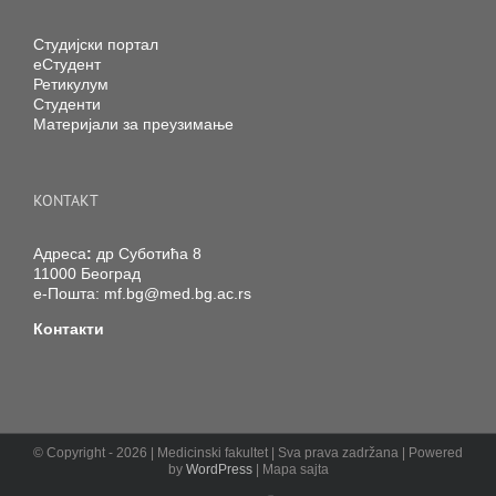
Студијски портал
еСтудент
Ретикулум
Студенти
Материјали за преузимање
KONTAKT
Адреса
:
др Суботића 8
11000 Београд
е-Пошта:
mf.bg@med.bg.ac.rs
Контакти
© Copyright -
2026 | Medicinski fakultet | Sva prava zadržana | Powered
by
WordPress
| Mapa sajta