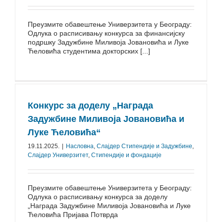
Преузмите обавештење Универзитета у Београду:
Одлука о расписивању конкурса за финансијску
подршку Задужбине Миливоја Јовановића и Луке
Ћеловића студентима докторских [...]
Конкурс за доделу „Награда
Задужбине Миливоја Јовановића и
Луке Ћеловића“
19.11.2025.
|
Насловна
,
Слајдер Стипендије и Задужбине
,
Слајдер Универзитет
,
Стипендије и фондације
Преузмите обавештење Универзитета у Београду:
Одлука о расписивању конкурса за доделу
„Награда Задужбине Миливоја Јовановића и Луке
Ћеловића Пријава Потврда