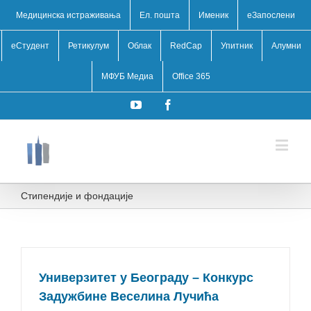
Медицинска истраживања
Ел. пошта
Именик
eЗапослени
еСтудент
Ретикулум
Облак
RedCap
Упитник
Алумни
МФУБ Медиа
Office 365
YouTube
Facebook
Стипендије и фондације
Универзитет у Београду – Конкурс
Задужбине Веселина Лучића