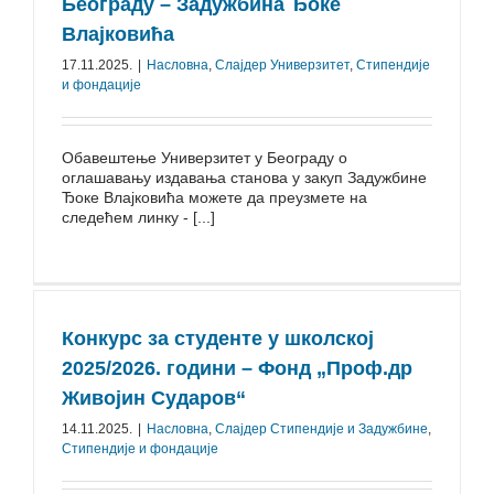
Београду – Задужбина Ђоке
Влајковића
17.11.2025.
|
Насловна
,
Слајдер Универзитет
,
Стипендије
и фондације
Обавештење Универзитет у Београду о
оглашавању издавања станова у закуп Задужбине
Ђоке Влајковића можете да преузмете на
следећем линку - [...]
Конкурс за студенте у школској
2025/2026. години – Фонд „Проф.др
Живојин Сударов“
14.11.2025.
|
Насловна
,
Слајдер Стипендије и Задужбине
,
Стипендије и фондације