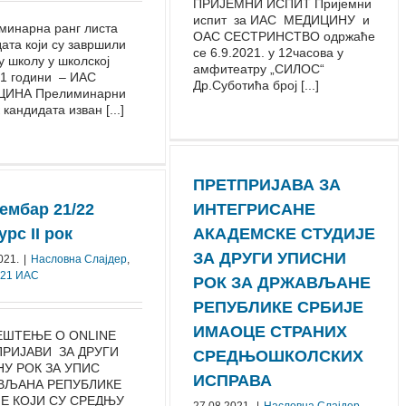
ПРИЈЕМНИ ИСПИТ Пријемни
испит за ИАС МЕДИЦИНУ и
минарна ранг листа
ОАС СЕСТРИНСТВО одржаће
ата који су завршили
се 6.9.2021. у 12часова у
 школу у школској
амфитеатру „СИЛОС“
21 години – ИАС
Др.Суботића број [...]
ИНА Прелиминарни
 кандидата изван [...]
ПРЕТПРИЈАВА ЗА
ембар 21/22
ИНТЕГРИСАНЕ
урс II рок
АКАДЕМСКЕ СТУДИЈЕ
ЗА ДРУГИ УПИСНИ
021.
|
Насловна Слајдер
,
021 ИАС
РОК ЗА ДРЖАВЉАНЕ
РЕПУБЛИКЕ СРБИЈЕ
ИМАОЦЕ СТРАНИХ
ЕШТЕЊЕ О ONLINE
РИЈАВИ ЗА ДРУГИ
СРЕДЊОШКОЛСКИХ
У РОК ЗА УПИС
ИСПРАВА
ВЉАНА РЕПУБЛИКЕ
Е КОЈИ СУ СРЕДЊУ