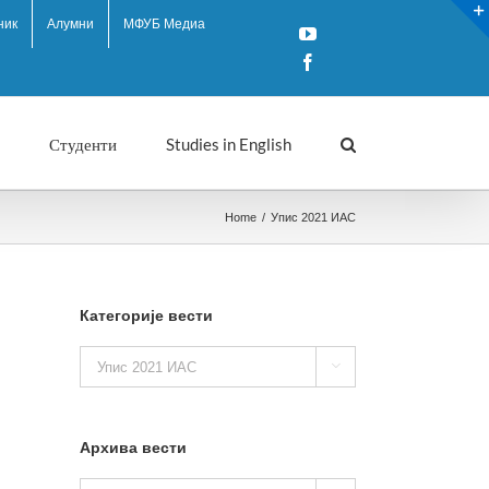
ник
Алумни
МФУБ Медиа
YouTube
Facebook
Студенти
Studies in English
Home
/
Упис 2021 ИАС
Категорије вести
Категорије

вести
Архива вести
Архива