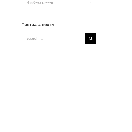

вести
Претрага вести