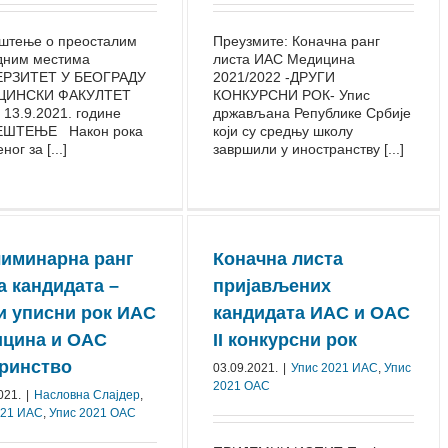
штење o преосталим
Преузмите: Коначна ранг
дним местима
листа ИАС Медицина
РЗИТЕТ У БЕОГРАДУ
2021/2022 -ДРУГИ
ЦИНСКИ ФАКУЛТЕТ
КОНКУРСНИ РОК- Упис
 13.9.2021. године
држављана Републике Србије
ЕШТЕЊЕ Након рока
који су средњу школу
ог за [...]
завршили у иностранству [...]
иминарна ранг
Коначна листа
а кандидата –
пријављених
и уписни рок ИАС
кандидата ИАС и ОАС
цина и ОАС
II конкурсни рок
ринство
03.09.2021.
|
Упис 2021 ИАС
,
Упис
2021 ОАС
021.
|
Насловна Слајдер
,
021 ИАС
,
Упис 2021 ОАС