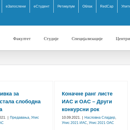
eЗапослени
еСтудент
Ретикулум
Облак
RedCap
Упит
Факултет
Студије
Специјализације
Центри
ивка за
Коначне ранг листе
стала слободна
ИАС и ОАС – Други
а
конкурсни рок
021.
|
Предавања
,
Упис
10.09.2021.
|
Насловна Слајдер
,
АС
Упис 2021 ИАС
,
Упис 2021 ОАС