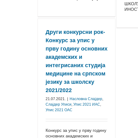
ШКОЛ
ИНОСТ
Други конкурсни рок-
Конкурс за упис у
прву годину основних
академских и
интегрисаних студија
медицине на српском
језику за школску
2021/2022
21.07.2021.
|
Насловна Слајдер
,
Слајдер Уписи
,
Упис 2021 ИАС
,
Упис 2021 ОАС
Конкурс за упис у прву годину
основних академских и