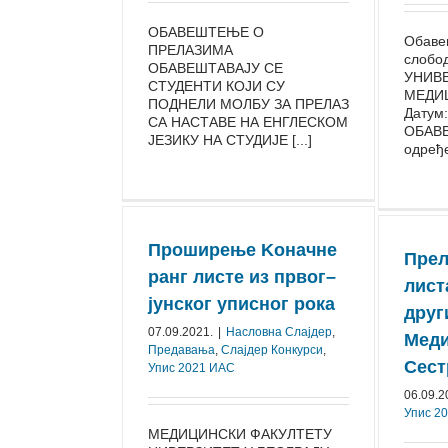
ОБАВЕШТЕЊЕ О
Обаве
ПРЕЛАЗИМА
слобо
ОБАВЕШТАВАЈУ СЕ
УНИВЕ
СТУДЕНТИ КОЈИ СУ
МЕДИ
ПОДНЕЛИ МОЛБУ ЗА ПРЕЛАЗ
Датум:
СА НАСТАВЕ НА ЕНГЛЕСКОМ
ОБАВ
ЈЕЗИКУ НА СТУДИЈЕ [...]
одређен
Проширењe Kоначне
Прел
ранг листе из првог–
лист
јунског уписног рока
друг
07.09.2021.
|
Насловна Слајдер
,
Меди
Предавања
,
Слајдер Конкурси
,
Сест
Упис 2021 ИАС
06.09.2
Упис 2
МЕДИЦИНСКИ ФАКУЛТЕТУ