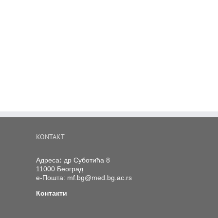
KONTAKT
Адреса
:
др Суботића 8
11000 Београд
е-Пошта:
mf.bg@med.bg.ac.rs
Контакти