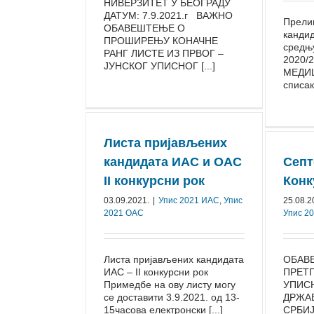
НИВЕРЗИТЕТ У БЕОГРАДУ
ДАТУМ: 7.9.2021.г ВАЖНО
Прели
ОБАВЕШТЕЊЕ О
кандид
ПРОШИРЕЊУ КОНАЧНЕ
средњу
РАНГ ЛИСТЕ ИЗ ПРВОГ –
2020/
ЈУНСКОГ УПИСНОГ [...]
МЕДИЦ
списак
Листа пријављених
кандидата ИАС и ОАС
Септ
II конкурсни рок
Конк
03.09.2021.
|
Упис 2021 ИАС
,
Упис
25.08.2
2021 ОАС
Упис 2
Листа пријављених кандидата
ОБАВ
ИАС – II конкурсни рок
ПРЕТП
Примедбе на ову листу могу
УПИСН
се доставити 3.9.2021. од 13-
ДРЖА
15часова електронски [...]
СРБИЈ