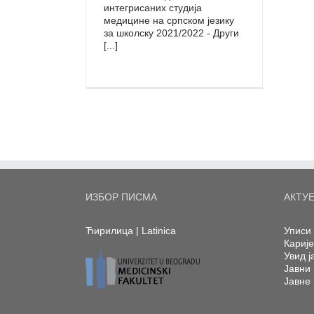
интегрисаних студија
медицине на српском језику
за школску 2021/2022 - Други
[...]
ИЗБОР ПИСМА
АКТУ
Ћирилица
|
Latinica
Уписи 
Кариј
Увид ј
Јавни 
Јавне