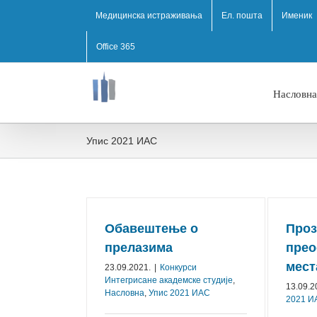
Медицинска истраживања
Ел. пошта
Именик
Office 365
Насловна
Упис 2021 ИАС
Обавештење о
Проз
прелазима
прео
мест
23.09.2021.
|
Конкурси
Интегрисане академске студије
,
13.09.2
Насловна
,
Упис 2021 ИАС
2021 И