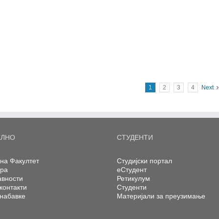
1
2
3
4
Next
ЕЛНО
СТУДЕНТИ
на Факултет
Студијски портал
ера
еСтудент
авности
Ретикулум
контакти
Студенти
 набавке
Материјали за преузимање