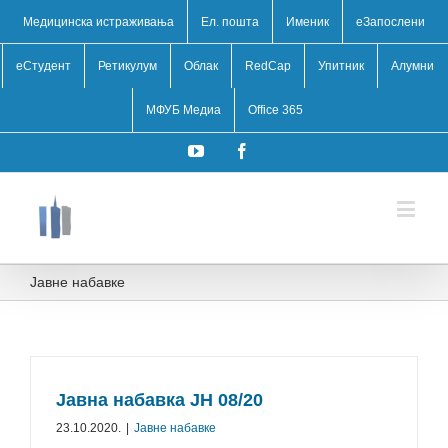
Медицинска истраживања
Ел. пошта
Именик
eЗапослени
еСтудент
Ретикулум
Облак
RedCap
Упитник
Алумни
МФУБ Медиа
Office 365
YouTube
Facebook
Јавне набавке
Јавна набавка ЈН 08/⁠20
23.10.2020.
|
Јавне набавке