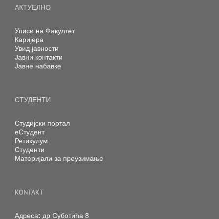
АКТУЕЛНО
Уписи на Факултет
Каријера
Увид јавности
Јавни контакти
Јавне набавке
СТУДЕНТИ
Студијски портал
еСтудент
Ретикулум
Студенти
Материјали за преузимање
KONTAKT
Адреса
:
др Суботића 8