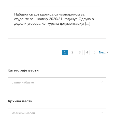
Набавка смарт картица са чланарином за
студенте за школску 2020/21. годинуе Одлука о
додели уговора Конкурсна документација [...]
1
2
3
4
5
Next
Категорије вести
Категорије

вести
Архива вести
Архива
