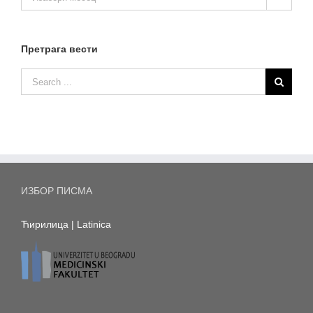
вести
Претрага вести
ИЗБОР ПИСМА
Ћирилица
|
Latinica