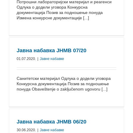
Потрошни лабораторијски материјал и реагенси
Одлука о додели уговора Конкурсна
документација Позив за подношење понуда
Измена конкурсне документације [...]
Јавна набавка ЈНМВ 07/⁠20
01.07.2020.
|
Јавне набавке
⁠Санитетски материјал Одлука о додели уговора
Конкурсна документација Позив за подношење
понуда Obaveštenje o zaključenom ugovoru [...]
Јавна набавка ЈНМВ 06/20
30.06.2020.
|
Јавне набавке